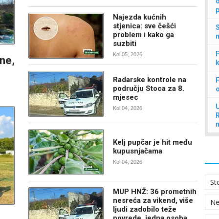
d
p
Najezda kućnih
stjenica: sve češći
S
problem i kako ga
n
suzbiti
P
Kol 05, 2026
ine,
k
Radarske kontrole na
F
području Stoca za 8.
mjesec
U
Kol 04, 2026
Kelj pupčar je hit među
kupusnjačama
Kol 04, 2026
St
MUP HNŽ: 36 prometnih
nesreća za vikend, više
N
ljudi zadobilo teže
povrede, jedna osoba