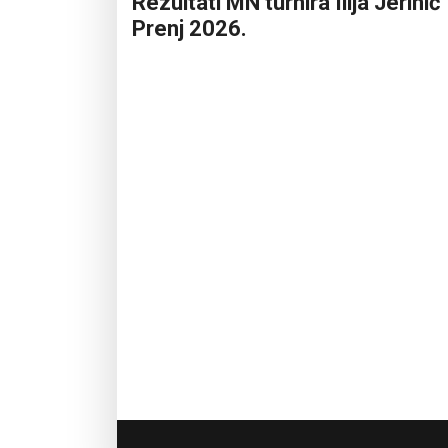
Rezultati MN turnira Ilija Jerinić
Prenj 2026.