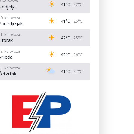
9. kolovoza
41°C
22°C
Nedjelja
10. kolovoza
41°C
25°C
Ponedjeljak
11. kolovoza
42°C
25°C
Utorak
12. kolovoza
42°C
26°C
Srijeda
13. kolovoza
41°C
27°C
Četvrtak