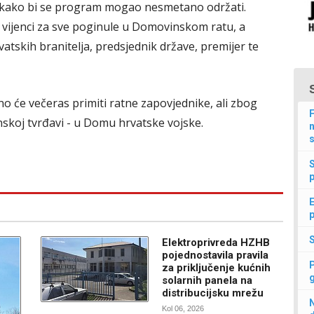
ven kako bi se program mogao nesmetano održati.
ni vijenci za sve poginule u Domovinskom ratu, a
vatskih branitelja, predsjednik države, premijer te
o će večeras primiti ratne zapovjednike, ali zbog
F
skoj tvrđavi - u Domu hrvatske vojske.
n
s
p
E
p
Elektroprivreda HZHB
pojednostavila pravila
za priključenje kućnih
solarnih panela na
distribucijsku mrežu
N
Kol 06, 2026