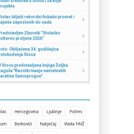
obiti sredstva u Stocu i za koje
rojekte
tolac bilježi rekordni fiskalni promet i
ajviše zaposlenih do sada
redstavljen Zbornik “Stolačko
ulturno proljeće 2026”
oto: Obilježena 34. godišnjica
oslobođenja Stoca
 Stocu predstavljena knjiga Željka
Raguža "Razotkrivanje nametnutih
narativa Samoprogon“
olac
Hercegovina
Ljubinje
Potres
eum
Berkovići
Natječaj
Vlada HNŽ