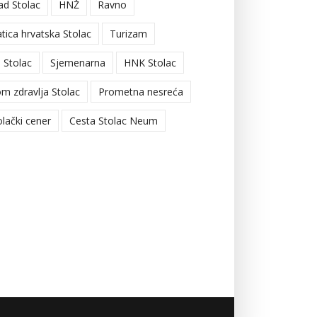
ad Stolac
HNŽ
Ravno
tica hrvatska Stolac
Turizam
 Stolac
Sjemenarna
HNK Stolac
m zdravlja Stolac
Prometna nesreća
olački cener
Cesta Stolac Neum