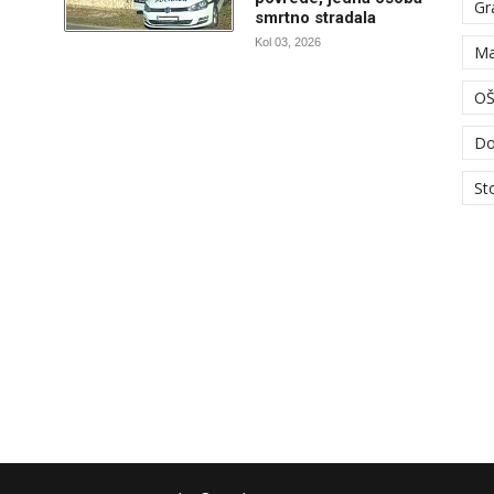
Gr
smrtno stradala
Kol 03, 2026
Ma
OŠ
Do
St