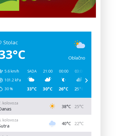
Stolac
33°C
Oblačno
5.6 km/h
SADA
21:00
00:00
03:00
06:00
09:00
12:00
101.2
kPa
33°C
30°C
26°C
25°C
31°C
38°C
39°C
30
%
7. kolovoza
38°C
25°C
Danas
8. kolovoza
40°C
22°C
Sutra