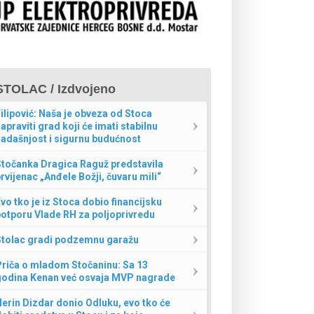
STOLAC / Izdvojeno
ilipović: Naša je obveza od Stoca
apraviti grad koji će imati stabilnu
adašnjost i sigurnu budućnost
Stočanka Dragica Raguž predstavila
rvijenac „Anđele Božji, čuvaru mili“
vo tko je iz Stoca dobio financijsku
otporu Vlade RH za poljoprivredu
Stolac gradi podzemnu garažu
Priča o mladom Stočaninu: Sa 13
godina Kenan već osvaja MVP nagrade
erin Dizdar donio Odluku, evo tko će