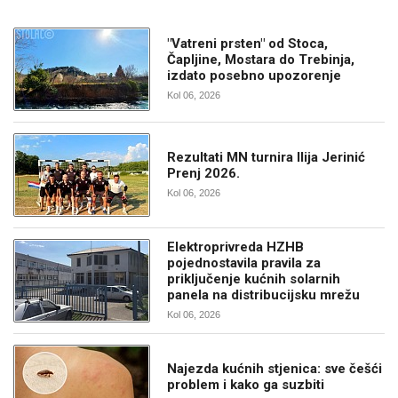
"Vatreni prsten" od Stoca,
Čapljine, Mostara do Trebinja,
izdato posebno upozorenje
Kol 06, 2026
Rezultati MN turnira Ilija Jerinić
Prenj 2026.
Kol 06, 2026
Elektroprivreda HZHB
pojednostavila pravila za
priključenje kućnih solarnih
panela na distribucijsku mrežu
Kol 06, 2026
Najezda kućnih stjenica: sve češći
problem i kako ga suzbiti