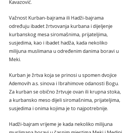
Kavazović.
Važnost Kurban-bajrama ili Hadži-bajrama
određuju ibadet žrtvovanja kurbana i dijeljenje
kurbanskog mesa siromašnima, prijateljima,
susjedima, kao i ibadet hadža, kada nekoliko
milijuna muslimana u određenim danima boravi u
Meki.
Kurban je žrtva koja se prinosi u spomen dvojice
Ademovih a.s. sinova i Ibrahimove odanosti Bogu.
Za kurban se obično žrtvuje ovan ili krupna stoka,
a kurbansko meso dijeli siromašnima, prijateljima,
susjedima i onima kojima je to najpotrebnije.
Hadži-bajram vrijeme je kada nekoliko milijuna
muslimana boravi u časnim mjestima Meki i Medini