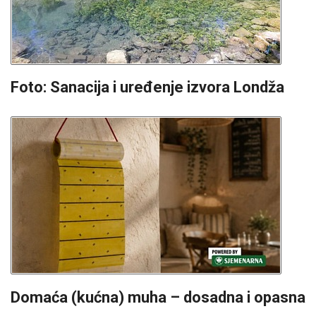
Foto: Sanacija i uređenje izvora Londža
Domaća (kućna) muha – dosadna i opasna