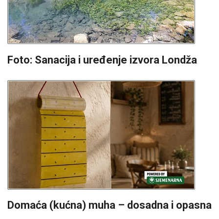
Foto: Sanacija i uređenje izvora Londža
Domaća (kućna) muha – dosadna i opasna