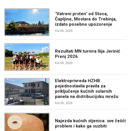
"Vatreni prsten" od Stoca,
Čapljine, Mostara do Trebinja,
izdato posebno upozorenje
Kol 06, 2026
Rezultati MN turnira Ilija Jerinić
Prenj 2026.
Kol 06, 2026
Elektroprivreda HZHB
pojednostavila pravila za
priključenje kućnih solarnih
panela na distribucijsku mrežu
Kol 06, 2026
Najezda kućnih stjenica: sve češći
problem i kako ga suzbiti