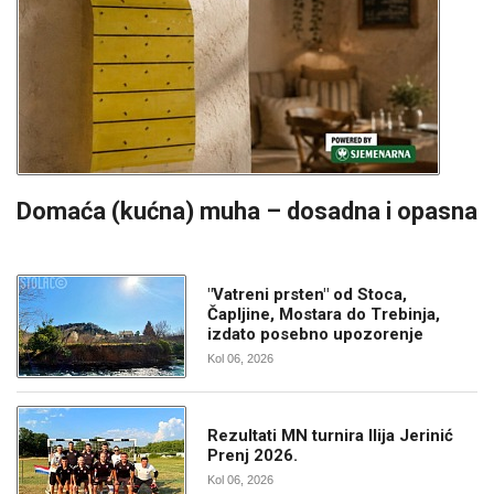
Domaća (kućna) muha – dosadna i opasna
"Vatreni prsten" od Stoca,
Čapljine, Mostara do Trebinja,
izdato posebno upozorenje
Kol 06, 2026
Rezultati MN turnira Ilija Jerinić
Prenj 2026.
Kol 06, 2026