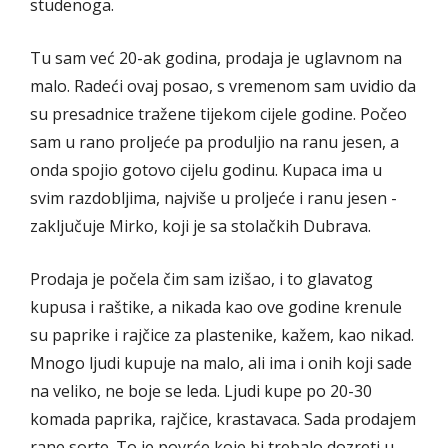
studenoga.
Tu sam već 20-ak godina, prodaja je uglavnom na
malo. Radeći ovaj posao, s vremenom sam uvidio da
su presadnice tražene tijekom cijele godine. Počeo
sam u rano proljeće pa produljio na ranu jesen, a
onda spojio gotovo cijelu godinu. Kupaca ima u
svim razdobljima, najviše u proljeće i ranu jesen -
zaključuje Mirko, koji je sa stolačkih Dubrava.
Prodaja je počela čim sam izišao, i to glavatog
kupusa i raštike, a nikada kao ove godine krenule
su paprike i rajčice za plastenike, kažem, kao nikad.
Mnogo ljudi kupuje na malo, ali ima i onih koji sade
na veliko, ne boje se leda. Ljudi kupe po 20-30
komada paprika, rajčice, krastavaca. Sada prodajem
rane sorte. To je povrće koje bi trebalo dozreti u