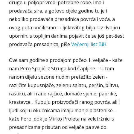
druge u poljoprivredi potrebne robe. Ima i
prodavača sira, a gotovo cijele godine tu je i
nekoliko prodavača presadnica povrća i voća, a
ovog puta uočili smo - i ljekovitog bilja. Uz dvojicu
upornih, s toplijim danima pojavit će se još pet-šest
prodavača presadnica, piše
Večernji list BiH
.
Ove sam godine s prodajom počeo 1. veljače - kaže
nam Pero Spajić iz Struga kod Čapljine. - U tom
ranom dijelu sezone nudim pretežito zelen -
različite kupusnjače, zelenu salatu, peršin, blitvu,
raštiku, ali i rane rajčice, domaće sjeme, paprike,
krastavce... Kupuju proizvođači ranog povrća, ali i
ljudi koji u okućnicama imaju manje plastenike -
kaže Pero, dok je Mirko Proleta na veletržnici s
presadnicama prisutan od veljače pa sve do