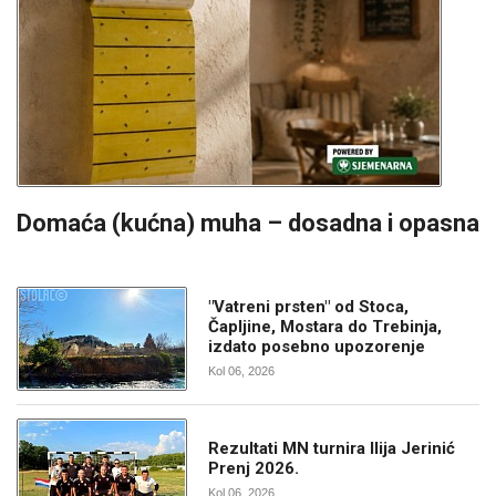
Domaća (kućna) muha – dosadna i opasna
"Vatreni prsten" od Stoca,
Čapljine, Mostara do Trebinja,
izdato posebno upozorenje
Kol 06, 2026
Rezultati MN turnira Ilija Jerinić
Prenj 2026.
Kol 06, 2026