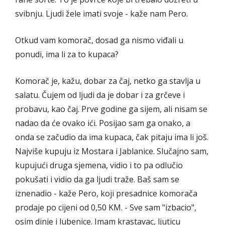
svibnju. Ljudi žele imati svoje - kaže nam Pero.
Otkud vam komorač, dosad ga nismo viđali u
ponudi, ima li za to kupaca?
Komorač je, kažu, dobar za čaj, netko ga stavlja u
salatu. Čujem od ljudi da je dobar i za grčeve i
probavu, kao čaj. Prve godine ga sijem, ali nisam se
nadao da će ovako ići. Posijao sam ga onako, a
onda se začudio da ima kupaca, čak pitaju ima li još.
Najviše kupuju iz Mostara i Jablanice. Slučajno sam,
kupujući druga sjemena, vidio i to pa odlučio
pokušati i vidio da ga ljudi traže. Baš sam se
iznenadio - kaže Pero, koji presadnice komorača
prodaje po cijeni od 0,50 KM. - Sve sam "izbacio",
osim dinje i lubenice. Imam krastavac, ljuticu