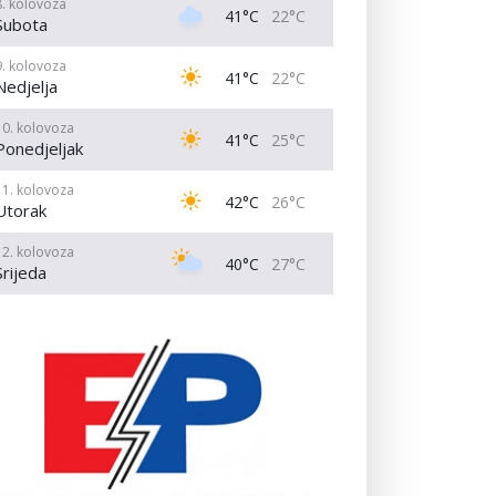
8. kolovoza
41°C
22°C
Subota
9. kolovoza
41°C
22°C
Nedjelja
10. kolovoza
41°C
25°C
Ponedjeljak
11. kolovoza
42°C
26°C
Utorak
12. kolovoza
40°C
27°C
Srijeda