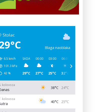
Stolac
29°C
Blaga naoblaka
6.5 km/h
SADA
00:00
03:00
06:00
09:00
12:00
15:00
101.3
kPa
29°C
27°C
25°C
32°C
40°C
37°C
34°C
42
%
6. kolovoza
38°C
24°C
Danas
7. kolovoza
40°C
25°C
Sutra