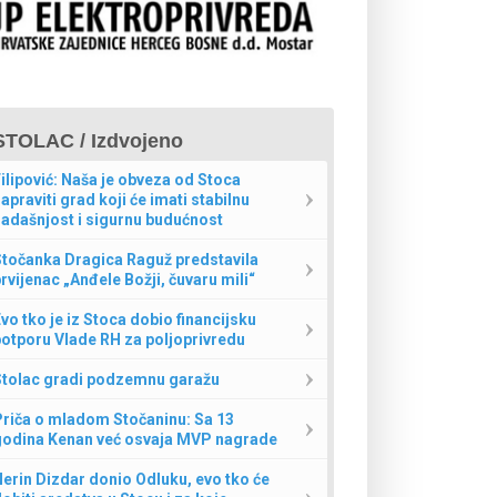
STOLAC / Izdvojeno
ilipović: Naša je obveza od Stoca
apraviti grad koji će imati stabilnu
adašnjost i sigurnu budućnost
Stočanka Dragica Raguž predstavila
rvijenac „Anđele Božji, čuvaru mili“
vo tko je iz Stoca dobio financijsku
otporu Vlade RH za poljoprivredu
Stolac gradi podzemnu garažu
Priča o mladom Stočaninu: Sa 13
godina Kenan već osvaja MVP nagrade
erin Dizdar donio Odluku, evo tko će