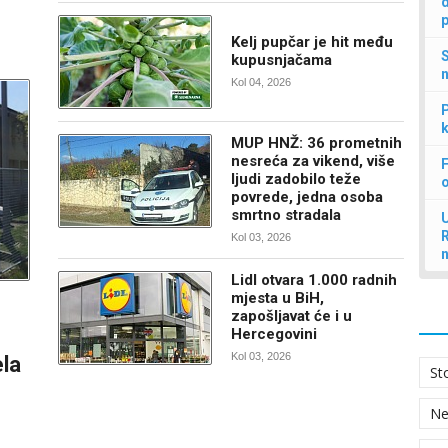
d
p
Kelj pupčar je hit među
S
kupusnjačama
n
Kol 04, 2026
P
k
MUP HNŽ: 36 prometnih
nesreća za vikend, više
F
ljudi zadobilo teže
povrede, jedna osoba
smrtno stradala
U
Kol 03, 2026
Lidl otvara 1.000 radnih
mjesta u BiH,
zapošljavat će i u
Hercegovini
Kol 03, 2026
ela
St
N