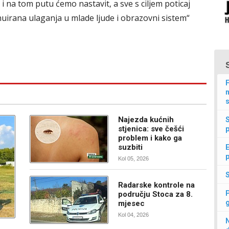
i na tom putu ćemo nastavit, a sve s ciljem poticaj
inuirana ulaganja u mlade ljude i obrazovni sistem“
F
n
s
Najezda kućnih
stjenica: sve češći
p
problem i kako ga
suzbiti
E
p
Kol 05, 2026
Radarske kontrole na
području Stoca za 8.
mjesec
Kol 04, 2026
N