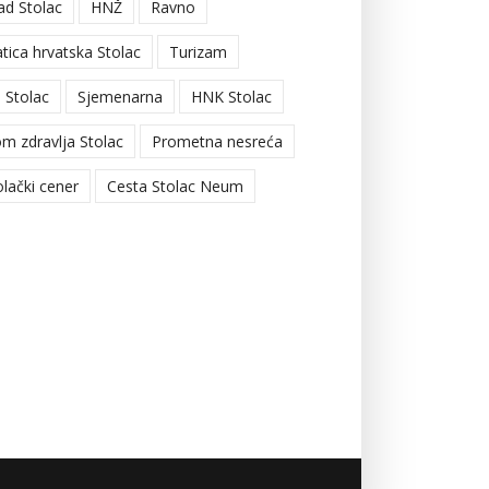
ad Stolac
HNŽ
Ravno
tica hrvatska Stolac
Turizam
 Stolac
Sjemenarna
HNK Stolac
m zdravlja Stolac
Prometna nesreća
olački cener
Cesta Stolac Neum