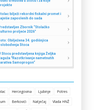
obiti sredstva u Stocu i za koje
rojekte
tolac bilježi rekordni fiskalni promet i
ajviše zaposlenih do sada
redstavljen Zbornik “Stolačko
ulturno proljeće 2026”
oto: Obilježena 34. godišnjica
oslobođenja Stoca
 Stocu predstavljena knjiga Željka
Raguža "Razotkrivanje nametnutih
narativa Samoprogon“
olac
Hercegovina
Ljubinje
Potres
eum
Berkovići
Natječaj
Vlada HNŽ