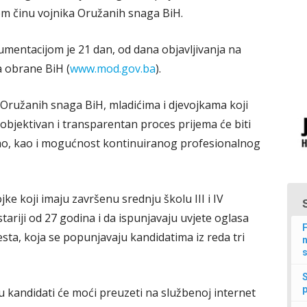
m činu vojnika Oružanih snaga BiH.
mentacijom je 21 dan, od dana objavljivanja na
a obrane BiH (
www.mod.gov.ba
).
Oružanih snaga BiH, mladićima i djevojkama koji
objektivan i transparentan proces prijema će biti
sao, kao i mogućnost kontinuiranog profesionalnog
jke koji imaju završenu srednju školu III i IV
stariji od 27 godina i da ispunjavaju uvjete oglasa
F
ta, koja se popunjavaju kandidatima iz reda tri
n
s
p
u kandidati će moći preuzeti na službenoj internet