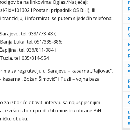
od.gov.ba na linkovima: Oglasi/Natječaji:
E
p
/?id=101302 i Postani pripadnik OS BiH), ili
tranziciju, i informirati se putem sljedećih telefona:
 Sarajevo, tel. 033/773-437;
u Banja Luka, tel. 051/335-886;
N
Čapljina, tel. 036/811-084 i
d
p
 Tuzla, tel. 035/814-954
S
rima za regrutaciju u: Sarajevu – kasarna „Rajlovac“,
n
 – kasarna „Božan Šimović“ i Tuzli – vojna baza
P
k
F
 za izbor će obaviti intervju sa najuspješnijim
 izvršiti izbor i predložiti ministru obrane BiH
U
jničku obuku.