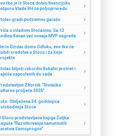
vo tko je iz Stoca dobio financijsku
otporu Vlade RH za poljoprivredu
Stolac gradi podzemnu garažu
Priča o mladom Stočaninu: Sa 13
godina Kenan već osvaja MVP nagrade
erin Dizdar donio Odluku, evo tko će
obiti sredstva u Stocu i za koje
rojekte
tolac bilježi rekordni fiskalni promet i
ajviše zaposlenih do sada
redstavljen Zbornik “Stolačko
ulturno proljeće 2026”
oto: Obilježena 34. godišnjica
oslobođenja Stoca
 Stocu predstavljena knjiga Željka
Raguža "Razotkrivanje nametnutih
narativa Samoprogon“