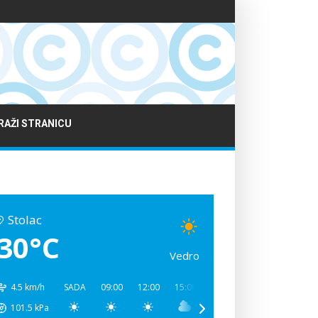
RAŽI STRANICU
Stolac
30°C
Vedro
4.5 km/h
SADA
09:00
12:00
15:00
18:00
21:00
00:00
101.5
kPa