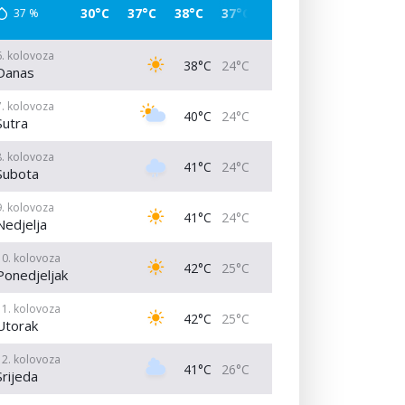
30°C
37°C
38°C
37°C
29°C
26°C
25°C
37
%
6. kolovoza
38°C
24°C
Danas
7. kolovoza
40°C
24°C
Sutra
8. kolovoza
41°C
24°C
Subota
9. kolovoza
41°C
24°C
Nedjelja
10. kolovoza
42°C
25°C
Ponedjeljak
11. kolovoza
42°C
25°C
Utorak
12. kolovoza
41°C
26°C
Srijeda