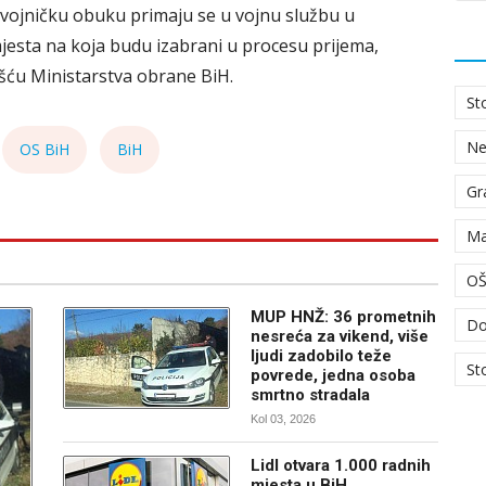
 vojničku obuku primaju se u vojnu službu u
jesta na koja budu izabrani u procesu prijema,
šću Ministarstva obrane BiH.
St
N
OS BiH
BiH
Gr
Ma
OŠ
MUP HNŽ: 36 prometnih
Do
nesreća za vikend, više
ljudi zadobilo teže
St
povrede, jedna osoba
smrtno stradala
Kol 03, 2026
Lidl otvara 1.000 radnih
mjesta u BiH,