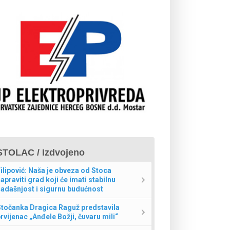
STOLAC / Izdvojeno
ilipović: Naša je obveza od Stoca
apraviti grad koji će imati stabilnu
adašnjost i sigurnu budućnost
Stočanka Dragica Raguž predstavila
rvijenac „Anđele Božji, čuvaru mili“