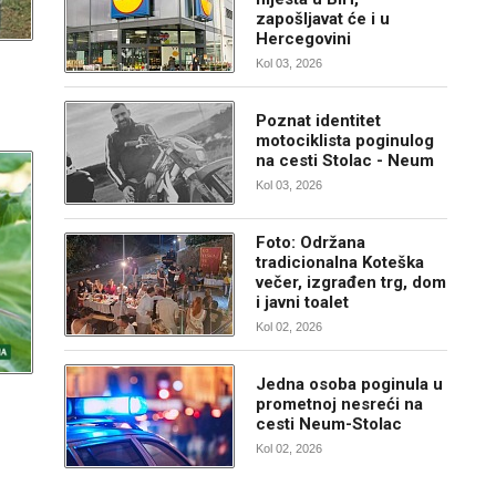
zapošljavat će i u
Hercegovini
Kol 03, 2026
Poznat identitet
motociklista poginulog
na cesti Stolac - Neum
Kol 03, 2026
Foto: Održana
tradicionalna Koteška
večer, izgrađen trg, dom
i javni toalet
Kol 02, 2026
Jedna osoba poginula u
prometnoj nesreći na
cesti Neum-Stolac
Kol 02, 2026