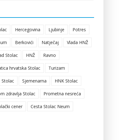
olac
Hercegovina
Ljubinje
Potres
eum
Berkovići
Natječaj
Vlada HNŽ
ad Stolac
HNŽ
Ravno
tica hrvatska Stolac
Turizam
 Stolac
Sjemenarna
HNK Stolac
m zdravlja Stolac
Prometna nesreća
olački cener
Cesta Stolac Neum