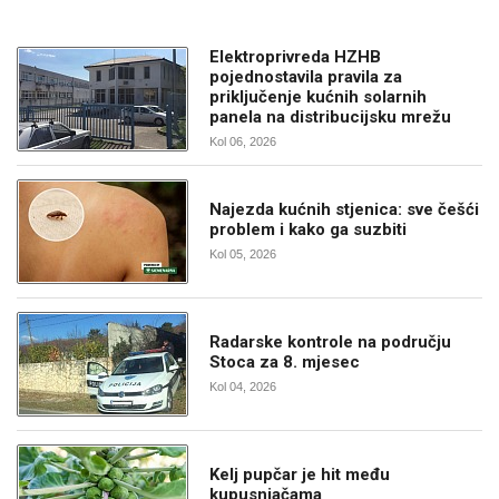
Elektroprivreda HZHB
pojednostavila pravila za
priključenje kućnih solarnih
panela na distribucijsku mrežu
Kol 06, 2026
Najezda kućnih stjenica: sve češći
problem i kako ga suzbiti
Kol 05, 2026
Radarske kontrole na području
Stoca za 8. mjesec
Kol 04, 2026
Kelj pupčar je hit među
kupusnjačama