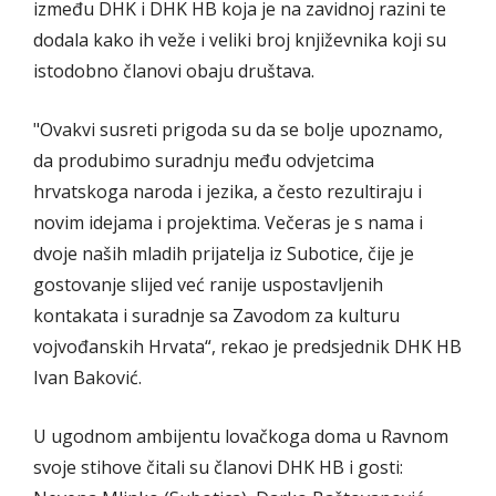
između DHK i DHK HB koja je na zavidnoj razini te
dodala kako ih veže i veliki broj književnika koji su
istodobno članovi obaju društava.
"Ovakvi susreti prigoda su da se bolje upoznamo,
da produbimo suradnju među odvjetcima
hrvatskoga naroda i jezika, a često rezultiraju i
novim idejama i projektima. Večeras je s nama i
dvoje naših mladih prijatelja iz Subotice, čije je
gostovanje slijed već ranije uspostavljenih
kontakata i suradnje sa Zavodom za kulturu
vojvođanskih Hrvata“, rekao je predsjednik DHK HB
Ivan Baković.
U ugodnom ambijentu lovačkoga doma u Ravnom
svoje stihove čitali su članovi DHK HB i gosti: