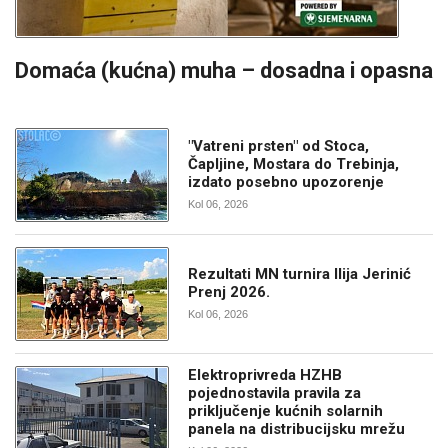
Domaća (kućna) muha – dosadna i opasna
"Vatreni prsten" od Stoca,
Čapljine, Mostara do Trebinja,
izdato posebno upozorenje
Kol 06, 2026
Rezultati MN turnira Ilija Jerinić
Prenj 2026.
Kol 06, 2026
Elektroprivreda HZHB
pojednostavila pravila za
priključenje kućnih solarnih
panela na distribucijsku mrežu