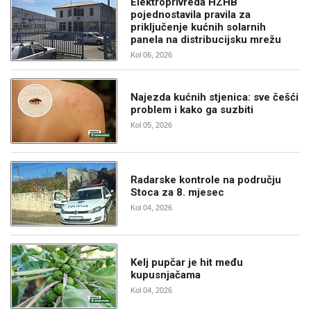
Elektroprivreda HZHB
pojednostavila pravila za
priključenje kućnih solarnih
panela na distribucijsku mrežu
Kol 06, 2026
Najezda kućnih stjenica: sve češći
problem i kako ga suzbiti
Kol 05, 2026
Radarske kontrole na području
Stoca za 8. mjesec
Kol 04, 2026
Kelj pupčar je hit među
kupusnjačama
Kol 04, 2026