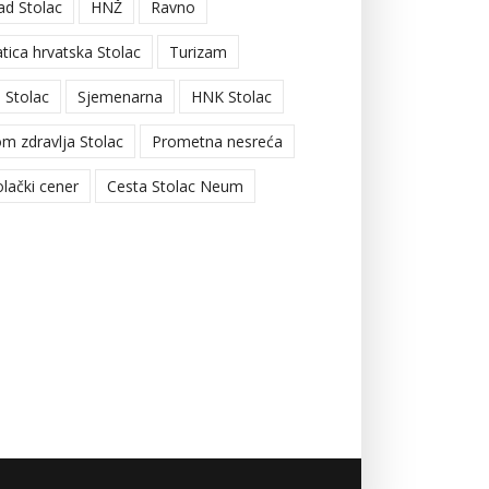
ad Stolac
HNŽ
Ravno
tica hrvatska Stolac
Turizam
 Stolac
Sjemenarna
HNK Stolac
m zdravlja Stolac
Prometna nesreća
olački cener
Cesta Stolac Neum