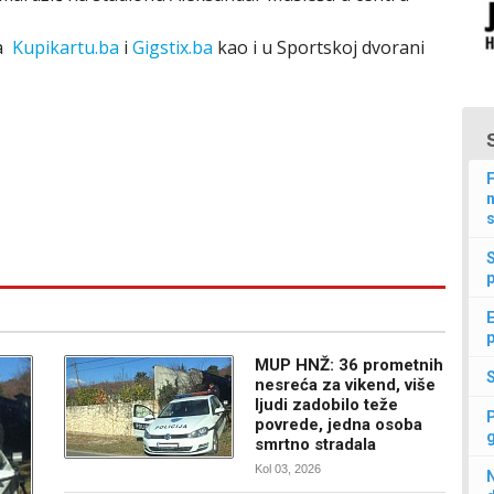
ma
Kupikartu.ba
i
Gigstix.ba
kao i u Sportskoj dvorani
F
n
s
p
E
p
MUP HNŽ: 36 prometnih
nesreća za vikend, više
ljudi zadobilo teže
povrede, jedna osoba
smrtno stradala
Kol 03, 2026
N