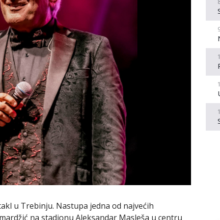
takl u Trebinju. Nastupa jedna od najvećih
Samardžić na stadionu Aleksandar Masleša u centru