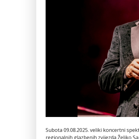
Subota 09.08.2025. veliki koncertni spek
regionalnih glazbenih zvijezda Željko 