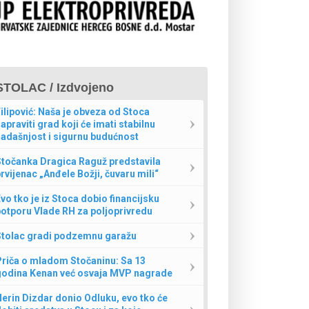
STOLAC / Izdvojeno
ilipović: Naša je obveza od Stoca
apraviti grad koji će imati stabilnu
adašnjost i sigurnu budućnost
Stočanka Dragica Raguž predstavila
rvijenac „Anđele Božji, čuvaru mili“
vo tko je iz Stoca dobio financijsku
otporu Vlade RH za poljoprivredu
Stolac gradi podzemnu garažu
Priča o mladom Stočaninu: Sa 13
godina Kenan već osvaja MVP nagrade
erin Dizdar donio Odluku, evo tko će