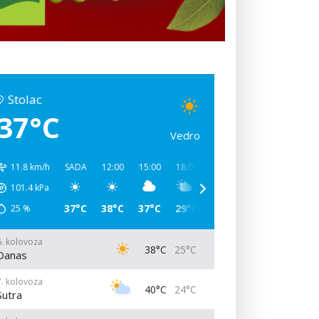
Stolac
37°C
Vedro
11.8 km/h
SADA
12:00
15:00
18:00
21:00
00:00
03:00
101.4
kPa
37°C
38°C
37°C
29°C
26°C
25°C
24°C
25
%
6. kolovoza
38°C
25°C
Danas
7. kolovoza
40°C
24°C
Sutra