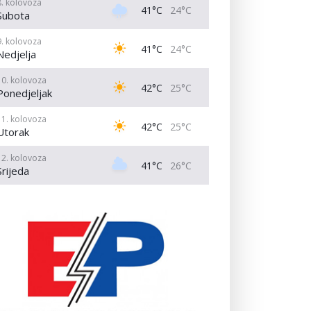
8. kolovoza
41°C
24°C
Subota
9. kolovoza
41°C
24°C
Nedjelja
10. kolovoza
42°C
25°C
Ponedjeljak
11. kolovoza
42°C
25°C
Utorak
12. kolovoza
41°C
26°C
Srijeda