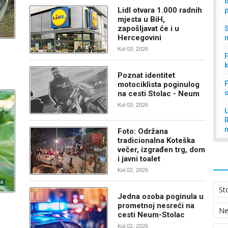
d
Lidl otvara 1.000 radnih
p
mjesta u BiH,
zapošljavat će i u
S
Hercegovini
n
Kol 03, 2026
P
k
Poznat identitet
F
motociklista poginulog
na cesti Stolac - Neum
Kol 03, 2026
U
Foto: Održana
tradicionalna Koteška
večer, izgrađen trg, dom
i javni toalet
Kol 02, 2026
St
Jedna osoba poginula u
prometnoj nesreći na
N
cesti Neum-Stolac
Kol 02, 2026