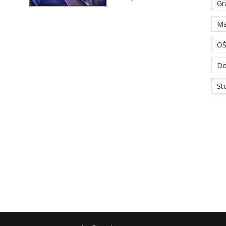
Gr
Ma
OŠ
Do
St