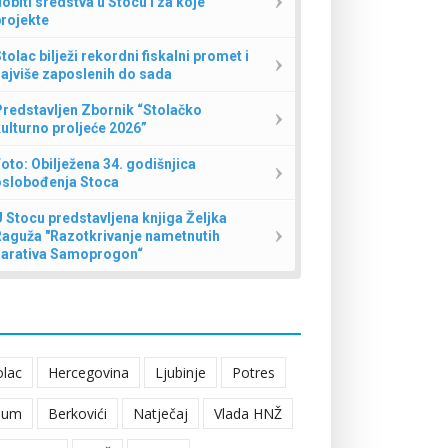
obiti sredstva u Stocu i za koje
rojekte
tolac bilježi rekordni fiskalni promet i
ajviše zaposlenih do sada
redstavljen Zbornik “Stolačko
ulturno proljeće 2026”
oto: Obilježena 34. godišnjica
oslobođenja Stoca
 Stocu predstavljena knjiga Željka
Raguža "Razotkrivanje nametnutih
narativa Samoprogon“
olac
Hercegovina
Ljubinje
Potres
eum
Berkovići
Natječaj
Vlada HNŽ