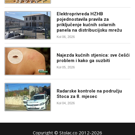
Elektroprivreda HZHB
pojednostavila pravila za
priključenje kućnih solarnih
panela na distribucijsku mrežu
Kol 06, 2026
Najezda kućnih stjenica: sve češći
problem i kako ga suzbiti
Kol 05, 2026
Radarske kontrole na području
Stoca za 8. mjesec
Kol 04, 2026
Copyright © Stolac.co 2012-2026