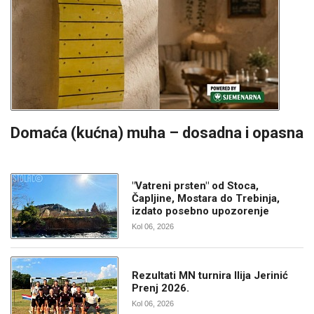
Domaća (kućna) muha – dosadna i opasna
"Vatreni prsten" od Stoca,
Čapljine, Mostara do Trebinja,
izdato posebno upozorenje
Kol 06, 2026
Rezultati MN turnira Ilija Jerinić
Prenj 2026.
Kol 06, 2026