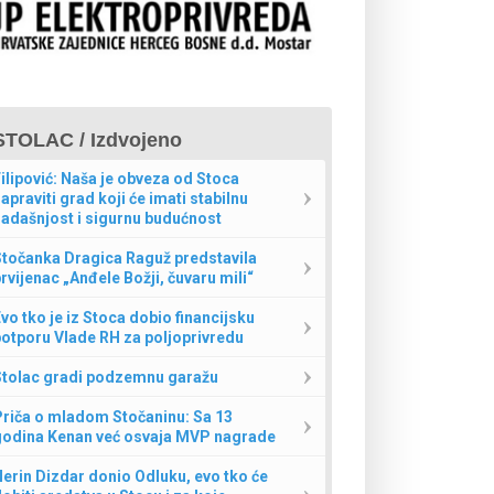
STOLAC / Izdvojeno
ilipović: Naša je obveza od Stoca
apraviti grad koji će imati stabilnu
adašnjost i sigurnu budućnost
Stočanka Dragica Raguž predstavila
rvijenac „Anđele Božji, čuvaru mili“
vo tko je iz Stoca dobio financijsku
otporu Vlade RH za poljoprivredu
Stolac gradi podzemnu garažu
Priča o mladom Stočaninu: Sa 13
godina Kenan već osvaja MVP nagrade
erin Dizdar donio Odluku, evo tko će