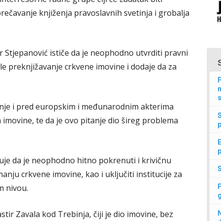
rečavanje knjiženja pravoslavnih svetinja i grobalja
 Stjepanović ističe da je neophodno utvrditi pravni
ile preknjižavanje crkvene imovine i dodaje da za
F
n
s
anje i pred europskim i međunarodnim akterima
imovine, te da je ovo pitanje dio šireg problema
p
E
p
je da je neophodno hitno pokrenuti i krivičnu
nju crkvene imovine, kao i uključiti institucije za
m nivou.
ir Zavala kod Trebinja, čiji je dio imovine, bez
N