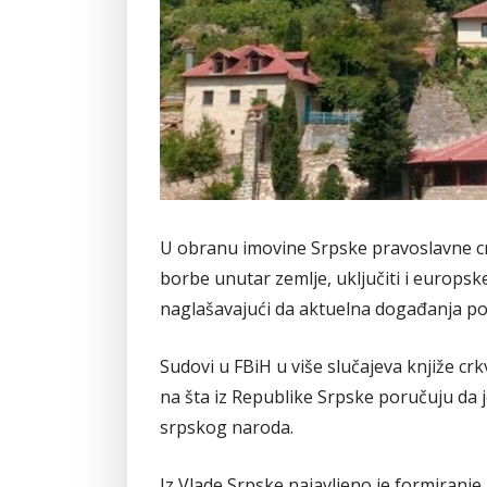
U obranu imovine Srpske pravoslavne cr
borbe unutar zemlje, uključiti i europsk
naglašavajući da aktuelna događanja pod
Sudovi u FBiH u više slučajeva knjiže crk
na šta iz Republike Srpske poručuju da je
srpskog naroda.
Iz Vlade Srpske najavljeno je formiranje 