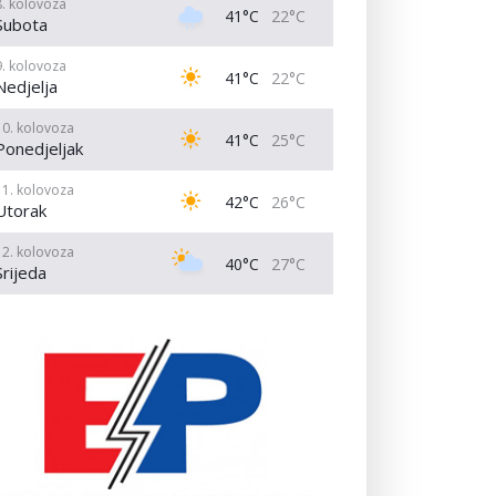
8. kolovoza
41°C
22°C
Subota
9. kolovoza
41°C
22°C
Nedjelja
10. kolovoza
41°C
25°C
Ponedjeljak
11. kolovoza
42°C
26°C
Utorak
12. kolovoza
40°C
27°C
Srijeda