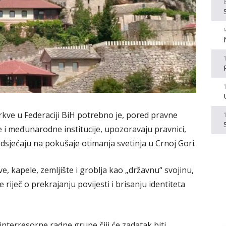
kve u Federaciji BiH potrebno je, pored pravne
e i međunarodne institucije, upozoravaju pravnici,
sjećaju na pokušaje otimanja svetinja u Crnoj Gori.
ve, kapele, zemljište i groblja kao „državnu“ svojinu,
 riječ o prekrajanju povijesti i brisanju identiteta
interresorne radne grupe čiji će zadatak biti