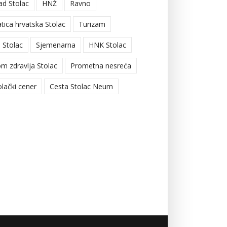
ad Stolac
HNŽ
Ravno
tica hrvatska Stolac
Turizam
 Stolac
Sjemenarna
HNK Stolac
m zdravlja Stolac
Prometna nesreća
olački cener
Cesta Stolac Neum