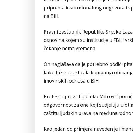
priprema institucionalnog odgovora i sp
na BiH.
Pravni zastupnik Republike Srpske Lazar
osnov na kojem su institucije u FBiH vrš
čekanje nema vremena.
On naglašava da je potrebno podići pit
kako bi se zaustavila kampanja otimanja 
imovinskih odnosa u BiH.
Profesor prava Ljubinko Mitrović poruču
odgovornost za one koji sudjeluju u otima
zaštitu ljudskih prava na međunarodno
Kao jedan od primjera naveden je i manast