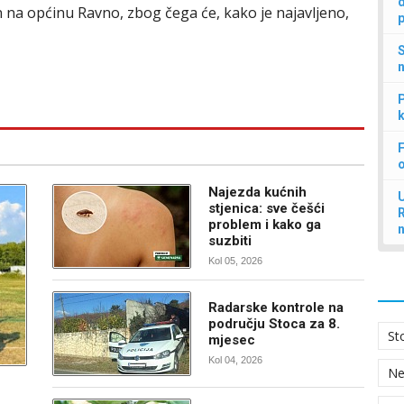
d
n na općinu Ravno, zbog čega će, kako je najavljeno,
p
S
n
P
k
F
Najezda kućnih
U
stjenica: sve češći
problem i kako ga
suzbiti
Kol 05, 2026
Radarske kontrole na
području Stoca za 8.
St
mjesec
Kol 04, 2026
N