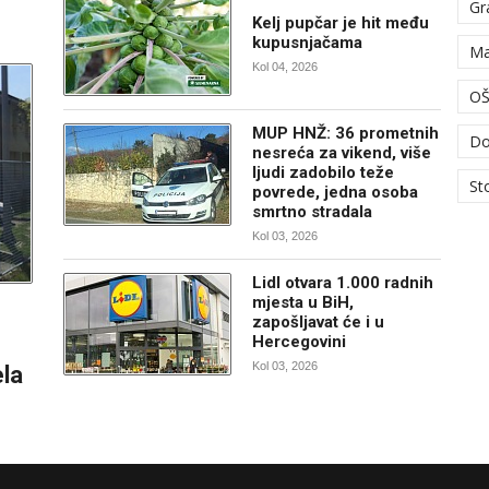
Gr
Kelj pupčar je hit među
kupusnjačama
Ma
Kol 04, 2026
OŠ
MUP HNŽ: 36 prometnih
Do
nesreća za vikend, više
ljudi zadobilo teže
St
povrede, jedna osoba
smrtno stradala
Kol 03, 2026
Lidl otvara 1.000 radnih
mjesta u BiH,
zapošljavat će i u
Hercegovini
Kol 03, 2026
ela