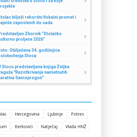
obiti sredstva u Stocu i za koje
rojekte
tolac bilježi rekordni fiskalni promet i
ajviše zaposlenih do sada
redstavljen Zbornik “Stolačko
ulturno proljeće 2026”
oto: Obilježena 34. godišnjica
oslobođenja Stoca
 Stocu predstavljena knjiga Željka
Raguža "Razotkrivanje nametnutih
narativa Samoprogon“
olac
Hercegovina
Ljubinje
Potres
eum
Berkovići
Natječaj
Vlada HNŽ