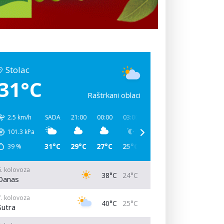
Stolac
31°C
Raštrkani oblaci
2.5 km/h
SADA
21:00
00:00
03:00
06:00
09:00
12:00
101.3
kPa
31°C
29°C
27°C
25°C
32°C
40°C
37°C
39
%
6. kolovoza
38°C
24°C
Danas
7. kolovoza
40°C
25°C
Sutra