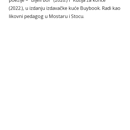
poezije – "Bijeli bor" (2020.) i "Kutija za konce"
(2022.), u izdanju izdavačke kuće Buybook. Radi kao
likovni pedagog u Mostaru i Stocu.