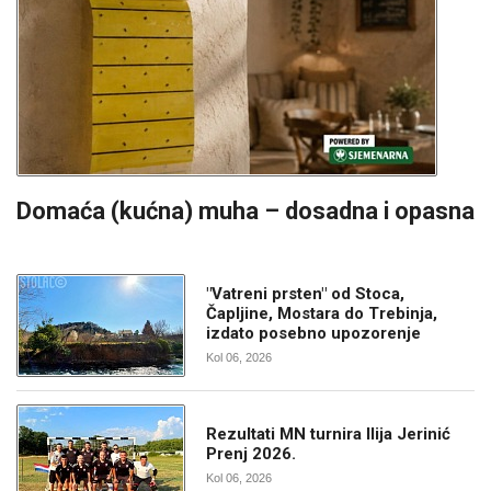
Domaća (kućna) muha – dosadna i opasna
"Vatreni prsten" od Stoca,
Čapljine, Mostara do Trebinja,
izdato posebno upozorenje
Kol 06, 2026
Rezultati MN turnira Ilija Jerinić
Prenj 2026.
Kol 06, 2026