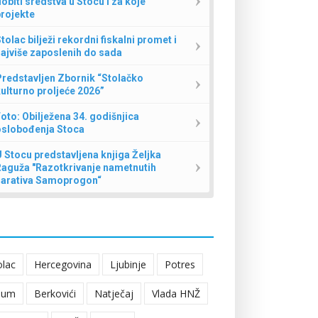
obiti sredstva u Stocu i za koje
rojekte
tolac bilježi rekordni fiskalni promet i
ajviše zaposlenih do sada
redstavljen Zbornik “Stolačko
ulturno proljeće 2026”
oto: Obilježena 34. godišnjica
oslobođenja Stoca
 Stocu predstavljena knjiga Željka
Raguža "Razotkrivanje nametnutih
narativa Samoprogon“
olac
Hercegovina
Ljubinje
Potres
eum
Berkovići
Natječaj
Vlada HNŽ