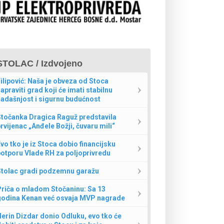
STOLAC / Izdvojeno
ilipović: Naša je obveza od Stoca
apraviti grad koji će imati stabilnu
adašnjost i sigurnu budućnost
Stočanka Dragica Raguž predstavila
rvijenac „Anđele Božji, čuvaru mili“
vo tko je iz Stoca dobio financijsku
otporu Vlade RH za poljoprivredu
Stolac gradi podzemnu garažu
Priča o mladom Stočaninu: Sa 13
godina Kenan već osvaja MVP nagrade
erin Dizdar donio Odluku, evo tko će