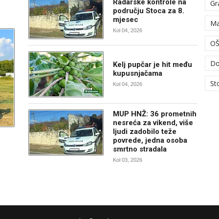
Radarske kontrole na
Gr
području Stoca za 8.
mjesec
Ma
Kol 04, 2026
OŠ
Do
Kelj pupčar je hit među
kupusnjačama
St
Kol 04, 2026
MUP HNŽ: 36 prometnih
nesreća za vikend, više
ljudi zadobilo teže
povrede, jedna osoba
smrtno stradala
Kol 03, 2026