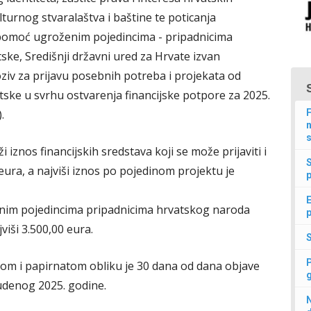
lturnog stvaralaštva i baštine te poticanja
 pomoć ugroženim pojedincima - pripadnicima
ke, Središnji državni ured za Hrvate izvan
oziv za prijavu posebnih potreba i projekata od
tske u svrhu ostvarenja financijske potpore za 2025.
.
F
n
s
 iznos financijskih sredstava koji se može prijaviti i
ura, a najviši iznos po pojedinom projektu je
p
E
enim pojedincima pripadnicima hrvatskog naroda
p
viši 3.500,00 eura.
kom i papirnatom obliku je 30 dana od dana objave
tudenog 2025. godine.
N