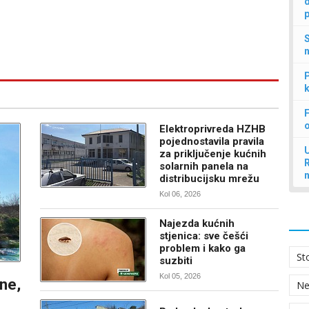
d
p
S
n
P
k
F
Elektroprivreda HZHB
pojednostavila pravila
U
za priključenje kućnih
solarnih panela na
distribucijsku mrežu
Kol 06, 2026
Najezda kućnih
stjenica: sve češći
problem i kako ga
St
suzbiti
Kol 05, 2026
ine,
N