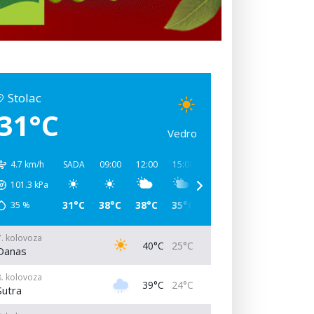
Stolac
31°C
Vedro
4.7 km/h
SADA
09:00
12:00
15:00
18:00
21:00
00:00
101.3
kPa
31°C
38°C
38°C
35°C
31°C
27°C
26°C
35
%
7. kolovoza
40°C
25°C
Danas
8. kolovoza
39°C
24°C
Sutra