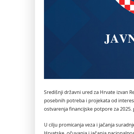
Središnji državni ured za Hrvate izvan Re
posebnih potreba i projekata od intere
ostvarenja financijske potpore za 2025. 
U cilju promicanja veza i jačanja surad
Hrvatske, očuvanja i jačanja nacionalnog 