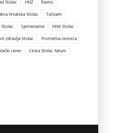
ad Stolac
HNŽ
Ravno
tica hrvatska Stolac
Turizam
 Stolac
Sjemenarna
HNK Stolac
m zdravlja Stolac
Prometna nesreća
olački cener
Cesta Stolac Neum