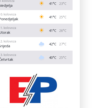
9. kolovoza
41°C
23°C
Nedjelja
10. kolovoza
41°C
25°C
Ponedjeljak
11. kolovoza
41°C
26°C
Utorak
12. kolovoza
42°C
27°C
Srijeda
13. kolovoza
40°C
25°C
Četvrtak