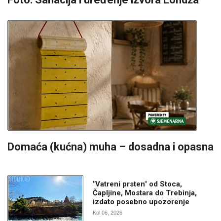
Domaća (kućna) muha – dosadna i opasna
"Vatreni prsten" od Stoca,
Čapljine, Mostara do Trebinja,
izdato posebno upozorenje
Kol 06, 2026