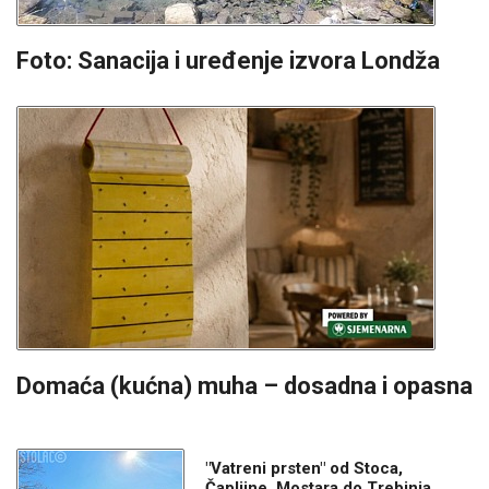
Foto: Sanacija i uređenje izvora Londža
Domaća (kućna) muha – dosadna i opasna
"Vatreni prsten" od Stoca,
Čapljine, Mostara do Trebinja,