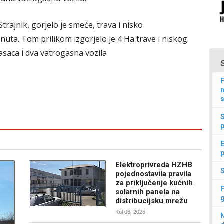
Strajnik, gorjelo je smeće, trava i nisko
minuta. Tom prilikom izgorjelo je 4 Ha trave i niskog
gasaca i dva vatrogasna vozila
F
n
s
p
E
p
Elektroprivreda HZHB
pojednostavila pravila
za priključenje kućnih
solarnih panela na
distribucijsku mrežu
Kol 06, 2026
N