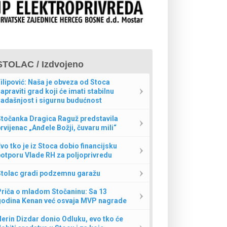
STOLAC / Izdvojeno
ilipović: Naša je obveza od Stoca
apraviti grad koji će imati stabilnu
adašnjost i sigurnu budućnost
Stočanka Dragica Raguž predstavila
rvijenac „Anđele Božji, čuvaru mili“
vo tko je iz Stoca dobio financijsku
otporu Vlade RH za poljoprivredu
Stolac gradi podzemnu garažu
Priča o mladom Stočaninu: Sa 13
godina Kenan već osvaja MVP nagrade
erin Dizdar donio Odluku, evo tko će