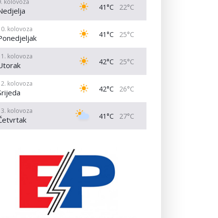
9. kolovoza
41°C
22°C
Nedjelja
10. kolovoza
41°C
25°C
Ponedjeljak
11. kolovoza
42°C
25°C
Utorak
12. kolovoza
42°C
26°C
Srijeda
13. kolovoza
41°C
27°C
Četvrtak