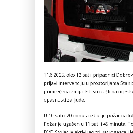
11.6.2025. oko 12 sati, pripadnici Dobro
prijavi intervenciju u prostorijama Stanic
primijećena zmija. Isti su izašli na mjest
opasnosti za ljude.
U 10 sati i 20 minuta izbio je požar na lok
Požar je ugašen u 11 sati i 45 minuta. To
DVD Stolac je aktivirao tri vatrogasca i 