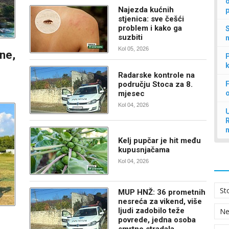
d
Najezda kućnih
p
stjenica: sve češći
problem i kako ga
S
suzbiti
n
Kol 05, 2026
ine,
P
k
Radarske kontrole na
području Stoca za 8.
F
mjesec
Kol 04, 2026
U
Kelj pupčar je hit među
kupusnjačama
Kol 04, 2026
St
MUP HNŽ: 36 prometnih
nesreća za vikend, više
ljudi zadobilo teže
N
povrede, jedna osoba