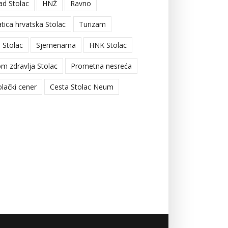
ad Stolac
HNŽ
Ravno
tica hrvatska Stolac
Turizam
 Stolac
Sjemenarna
HNK Stolac
m zdravlja Stolac
Prometna nesreća
olački cener
Cesta Stolac Neum