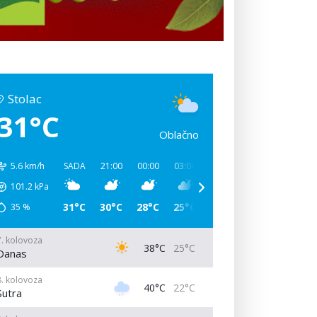
Stolac
31°C
Oblačno
5.6 km/h
SADA
21:00
00:00
03:00
06:00
09:00
12:00
101.2
kPa
31°C
30°C
28°C
25°C
31°C
38°C
39°C
35
%
7. kolovoza
38°C
25°C
Danas
8. kolovoza
40°C
22°C
Sutra