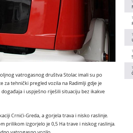
voljnog vatrogasnog društva Stolac imali su po
e za tehnički pregled vozila na Radimlji gdje je
o događaja i uspješno riješili situaciju bez ikakve
aciji Crnići-Greda, a gorjela trava i nisko raslinje.
m prilikom izgorjelo je 0,5 Ha trave i niskog raslinja.
jedno vatrogasno vozilo.