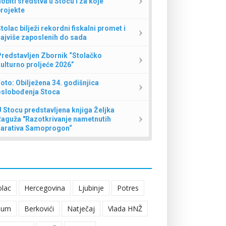
obiti sredstva u Stocu i za koje
rojekte
tolac bilježi rekordni fiskalni promet i
ajviše zaposlenih do sada
redstavljen Zbornik “Stolačko
ulturno proljeće 2026”
oto: Obilježena 34. godišnjica
oslobođenja Stoca
 Stocu predstavljena knjiga Željka
Raguža "Razotkrivanje nametnutih
narativa Samoprogon“
olac
Hercegovina
Ljubinje
Potres
eum
Berkovići
Natječaj
Vlada HNŽ