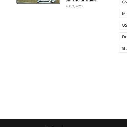
smrtno stradala
Gr
Kol 03, 2026
Ma
OŠ
Do
St