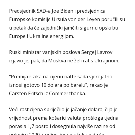
Predsjednik SAD-a Joe Biden i predsjednica
Europske komisije Ursula von der Leyen poručili su
u petak da će zajednički jamčiti sigurnu opskrbu
Europe i Ukrajine energijom.
Ruski ministar vanjskih poslova Sergej Lavrov
izjavio je, pak, da Moskva ne želi rat s Ukrajinom.
"Premija rizika na cijenu nafte sada vjerojatno
iznosi gotovo 10 dolara po barelu", rekao je
Carsten Fritsch iz Commerzbanka.
Veći rast cijena spriječilo je jačanje dolara, čija je
vrijednost prema košarici valuta prošloga tjedna
porasla 1,7 posto i dosegnula najviše razine od
polovice 2020. godine, jer se očekuje da će