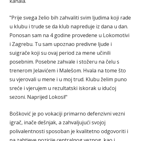
kanala.
"Prije svega želio bih zahvaliti svim ljudima koji rade
u klubu i trude se da klub napreduje iz dana u dan.
Ponosan sam na 4 godine provedene u Lokomotivi
i Zagrebu. Tu sam upoznao predivne ljude i
suigrače koji su ovaj period za mene učinili
posebnim. Posebne zahvale i stožeru na čelu s
trenerom Jelavićem i Malešom. Hvala na tome što
su vjerovali u mene i u moj trud. Klubu želim puno
sreće i vjerujem u rezultatski iskorak u idućoj
sezoni. Naprijed Lokosi!"
Bošković je po vokaciji primarno defenzivni vezni
igrač, inače dešnjak, a zahvaljujući svojoj
polivalentnosti sposoban je kvalitetno odgovoriti i
na zahtjeve pozicije centralnog veznog, kao i