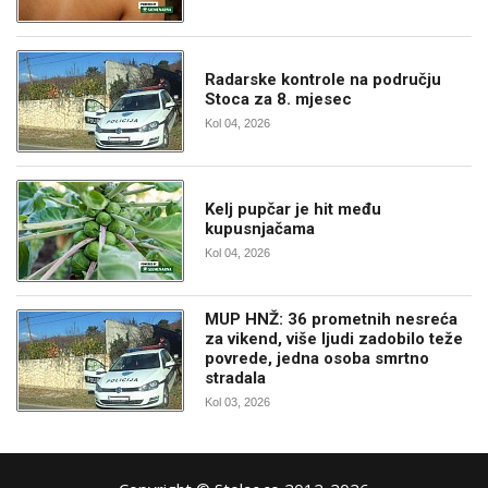
Radarske kontrole na području
Stoca za 8. mjesec
Kol 04, 2026
Kelj pupčar je hit među
kupusnjačama
Kol 04, 2026
MUP HNŽ: 36 prometnih nesreća
za vikend, više ljudi zadobilo teže
povrede, jedna osoba smrtno
stradala
Kol 03, 2026