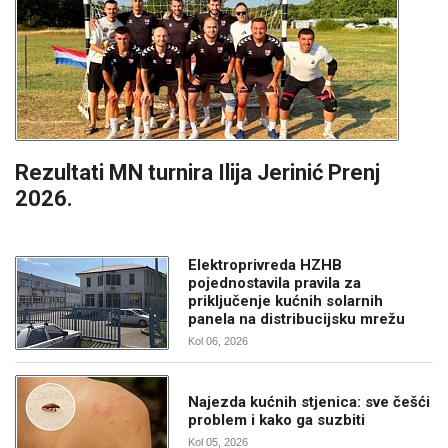
Rezultati MN turnira Ilija Jerinić Prenj
2026.
Elektroprivreda HZHB
pojednostavila pravila za
priključenje kućnih solarnih
panela na distribucijsku mrežu
Kol 06, 2026
Najezda kućnih stjenica: sve češći
problem i kako ga suzbiti
Kol 05, 2026