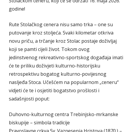
Stolačkom ceneru, koji će se održati 16. maja 2026.
godine!
Rute Stolačkog cenera nisu samo trka – one su
putovanje kroz stoljeća. Svaki kilometar otkriva
novu priču, a trčanje kroz Stolac postaje doživljaj
koji se pamti cijeli život. Tokom ovog
jedinstvenog rekreativno-sportskog događaja imati
će te priliku doživjeti kulturno-historijsku
retrospektivu bogatog kulturno-povijesnog
nasljeđa Stoca. Učešćem na popularnom „ceneru“
vidjeti će te i osjetiti bogatstvo prošlosti i
sadašnjosti poput:
Duhovno-kulturnog centra Trebinjsko-mrkanske
biskupije – simbola tradicije
Pravoslavne crkva Sv. Vaznesenja Hristova (1870.) –