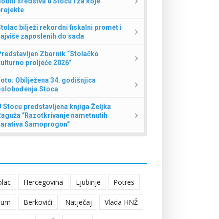
obiti sredstva u Stocu i za koje
rojekte
tolac bilježi rekordni fiskalni promet i
ajviše zaposlenih do sada
redstavljen Zbornik “Stolačko
ulturno proljeće 2026”
oto: Obilježena 34. godišnjica
oslobođenja Stoca
 Stocu predstavljena knjiga Željka
Raguža "Razotkrivanje nametnutih
narativa Samoprogon“
olac
Hercegovina
Ljubinje
Potres
eum
Berkovići
Natječaj
Vlada HNŽ