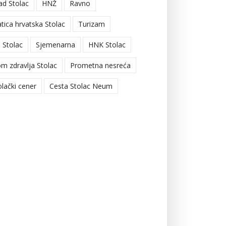
ad Stolac
HNŽ
Ravno
tica hrvatska Stolac
Turizam
 Stolac
Sjemenarna
HNK Stolac
m zdravlja Stolac
Prometna nesreća
olački cener
Cesta Stolac Neum