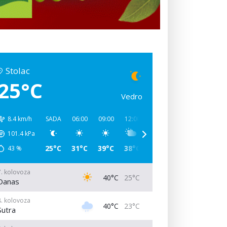
Stolac
25°C
Vedro
8.4 km/h
SADA
06:00
09:00
12:00
15:00
18:00
21:00
101.4
kPa
25°C
31°C
39°C
38°C
34°C
32°C
27°C
43
%
7. kolovoza
40°C
25°C
Danas
8. kolovoza
40°C
23°C
Sutra