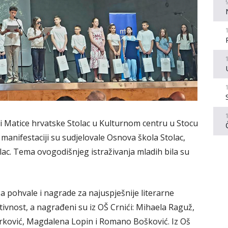
ciji Matice hrvatske Stolac u Kulturnom centru u Stocu
 manifestaciji su sudjelovale Osnova škola Stolac,
lac. Tema ovogodišnjeg istraživanja mladih bila su
 za pohvale i nagrade za najuspješnije literarne
ivnost, a nagrađeni su iz OŠ Crnići: Mihaela Raguž,
arković, Magdalena Lopin i Romano Bošković. Iz Oš