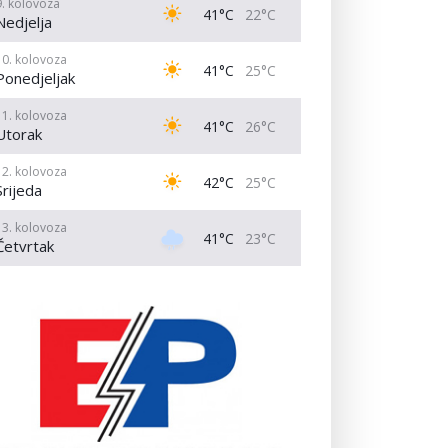
9. kolovoza
41°C
22°C
Nedjelja
10. kolovoza
41°C
25°C
Ponedjeljak
11. kolovoza
41°C
26°C
Utorak
12. kolovoza
42°C
25°C
Srijeda
13. kolovoza
41°C
23°C
Četvrtak