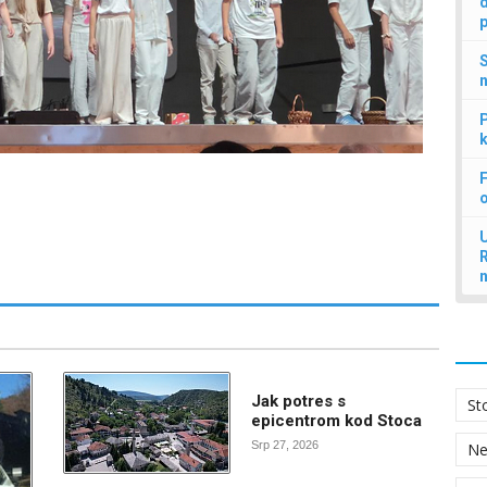
d
p
S
n
P
k
F
U
Jak potres s
St
epicentrom kod Stoca
Srp 27, 2026
N