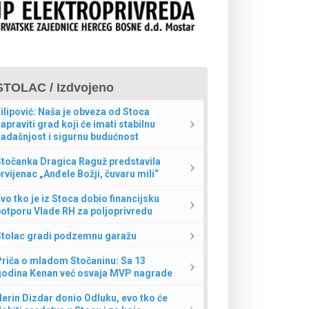
STOLAC / Izdvojeno
ilipović: Naša je obveza od Stoca
apraviti grad koji će imati stabilnu
adašnjost i sigurnu budućnost
Stočanka Dragica Raguž predstavila
rvijenac „Anđele Božji, čuvaru mili“
vo tko je iz Stoca dobio financijsku
otporu Vlade RH za poljoprivredu
Stolac gradi podzemnu garažu
Priča o mladom Stočaninu: Sa 13
godina Kenan već osvaja MVP nagrade
erin Dizdar donio Odluku, evo tko će