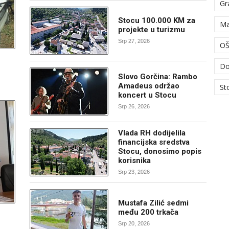
Gr
Stocu 100.000 KM za
Ma
projekte u turizmu
Srp 27, 2026
OŠ
Do
Slovo Gorčina: Rambo
Amadeus održao
St
koncert u Stocu
Srp 26, 2026
Vlada RH dodijelila
financijska sredstva
Stocu, donosimo popis
korisnika
Srp 23, 2026
Mustafa Zilić sedmi
među 200 trkača
Srp 20, 2026