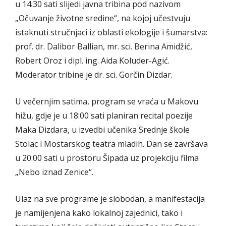
u 14:30 sati slijedi javna tribina pod nazivom
„Očuvanje životne sredine“, na kojoj učestvuju
istaknuti stručnjaci iz oblasti ekologije i šumarstva:
prof. dr. Dalibor Ballian, mr. sci. Berina Amidžić,
Robert Oroz i dipl. ing. Aida Koluder-Agić.
Moderator tribine je dr. sci. Gorčin Dizdar.
U večernjim satima, program se vraća u Makovu
hižu, gdje je u 18:00 sati planiran recital poezije
Maka Dizdara, u izvedbi učenika Srednje škole
Stolac i Mostarskog teatra mladih. Dan se završava
u 20:00 sati u prostoru Šipada uz projekciju filma
„Nebo iznad Zenice“.
Ulaz na sve programe je slobodan, a manifestacija
je namijenjena kako lokalnoj zajednici, tako i