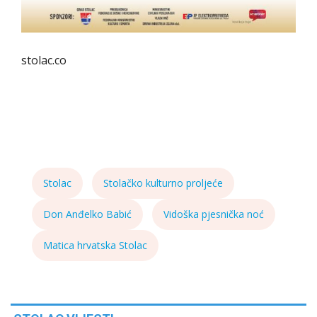
stolac.co
Stolac
Stolačko kulturno proljeće
Don Anđelko Babić
Vidoška pjesnička noć
Matica hrvatska Stolac