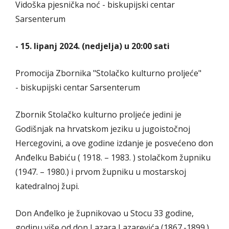
Vidoška pjesnička noć - biskupijski centar
Sarsenterum
- 15. lipanj 2024. (nedjelja) u 20:00 sati
Promocija Zbornika "Stolačko kulturno proljeće"
- biskupijski centar Sarsenterum
Zbornik Stolačko kulturno proljeće jedini je
Godišnjak na hrvatskom jeziku u jugoistočnoj
Hercegovini, a ove godine izdanje je posvećeno don
Anđelku Babiću ( 1918. – 1983. ) stolačkom župniku
(1947. – 1980.) i prvom župniku u mostarskoj
katedralnoj župi.
Don Anđelko je župnikovao u Stocu 33 godine,
godinu više od don Lazara Lazarevića (1867.-1899.)