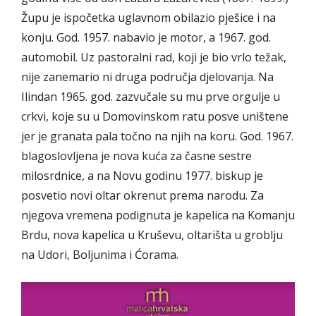
Župu je ispočetka uglavnom obilazio pješice i na
konju. God. 1957. nabavio je motor, a 1967. god.
automobil. Uz pastoralni rad, koji je bio vrlo težak,
nije zanemario ni druga područja djelovanja. Na
Ilindan 1965. god. zazvučale su mu prve orgulje u
crkvi, koje su u Domovinskom ratu posve uništene
jer je granata pala točno na njih na koru. God. 1967.
blagoslovljena je nova kuća za časne sestre
milosrdnice, a na Novu godinu 1977. biskup je
posvetio novi oltar okrenut prema narodu. Za
njegova vremena podignuta je kapelica na Komanju
Brdu, nova kapelica u Kruševu, oltarišta u groblju
na Udori, Boljunima i Ćorama.