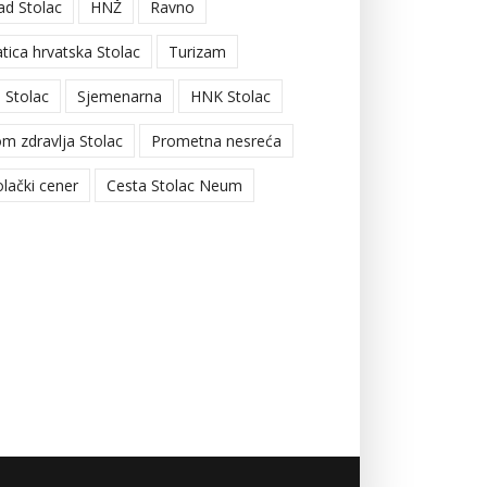
ad Stolac
HNŽ
Ravno
tica hrvatska Stolac
Turizam
 Stolac
Sjemenarna
HNK Stolac
m zdravlja Stolac
Prometna nesreća
olački cener
Cesta Stolac Neum