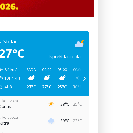
Stolac
27°C
Isprekidani oblaci
8.6 km/h
SADA
00:00
03:00
06:00
09:00
12:00
15:00
101.4
kPa
27°C
27°C
25°C
30°C
38°C
38°C
33°C
41
%
7. kolovoza
38°C
25°C
Danas
8. kolovoza
39°C
23°C
Sutra