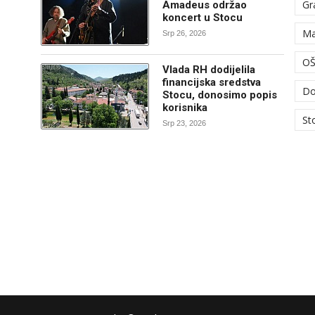
Gr
Amadeus održao
koncert u Stocu
Ma
Srp 26, 2026
OŠ
Vlada RH dodijelila
financijska sredstva
Do
Stocu, donosimo popis
korisnika
St
Srp 23, 2026