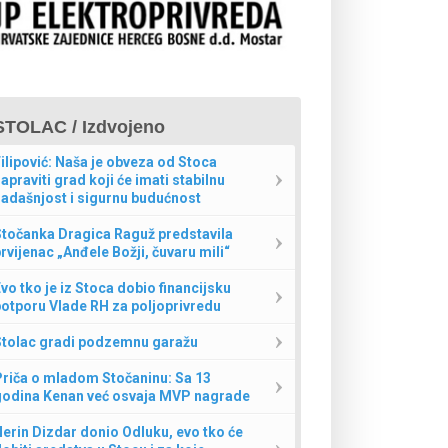
STOLAC / Izdvojeno
ilipović: Naša je obveza od Stoca
apraviti grad koji će imati stabilnu
adašnjost i sigurnu budućnost
Stočanka Dragica Raguž predstavila
rvijenac „Anđele Božji, čuvaru mili“
vo tko je iz Stoca dobio financijsku
otporu Vlade RH za poljoprivredu
Stolac gradi podzemnu garažu
Priča o mladom Stočaninu: Sa 13
godina Kenan već osvaja MVP nagrade
erin Dizdar donio Odluku, evo tko će