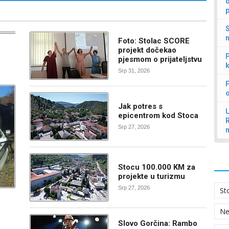
d
p
S
n
Foto: Stolac SCORE
projekt dočekao
P
pjesmom o prijateljstvu
k
Srp 31, 2026
F
Jak potres s
U
epicentrom kod Stoca
Srp 27, 2026
Stocu 100.000 KM za
projekte u turizmu
Srp 27, 2026
St
N
Slovo Gorčina: Rambo