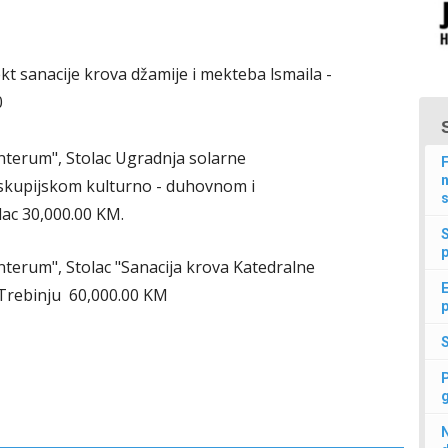
ekt sanacije krova džamije i mekteba lsmaila -
0
nterum", Stolac Ugradnja solarne
F
n
skupijskom kulturno - duhovnom i
s
lac 30,000.00 KM.
p
nterum", Stolac "Sanacija krova Katedralne
E
 Trebinju 60,000.00 KM
p
N