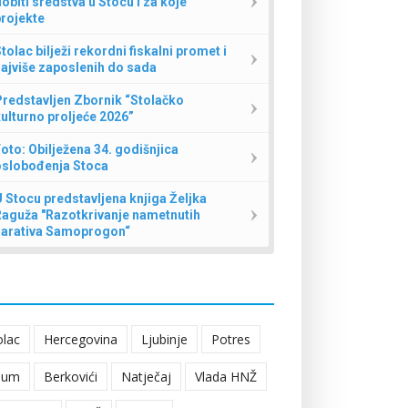
obiti sredstva u Stocu i za koje
rojekte
tolac bilježi rekordni fiskalni promet i
ajviše zaposlenih do sada
redstavljen Zbornik “Stolačko
ulturno proljeće 2026”
oto: Obilježena 34. godišnjica
oslobođenja Stoca
 Stocu predstavljena knjiga Željka
Raguža "Razotkrivanje nametnutih
narativa Samoprogon“
olac
Hercegovina
Ljubinje
Potres
eum
Berkovići
Natječaj
Vlada HNŽ