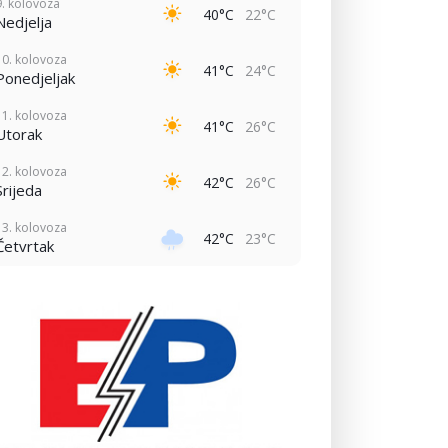
9. kolovoza
40°C
22°C
Nedjelja
10. kolovoza
41°C
24°C
Ponedjeljak
11. kolovoza
41°C
26°C
Utorak
12. kolovoza
42°C
26°C
Srijeda
13. kolovoza
42°C
23°C
Četvrtak