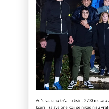
Večeras smo trčali u tišini. 2700 metara 
kćeri… za sve one koji se nikad nisu vratil