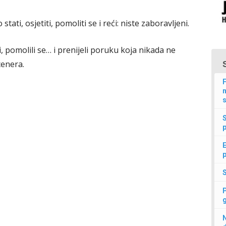
ati, osjetiti, pomoliti se i reći: niste zaboravljeni.
li, pomolili se… i prenijeli poruku koja nikada ne
 cenera.
F
n
s
p
E
p
N