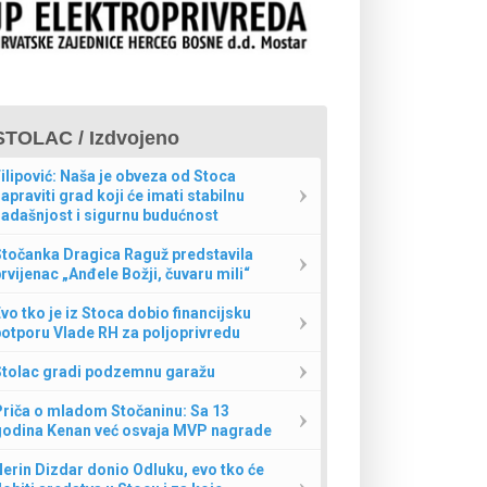
STOLAC / Izdvojeno
ilipović: Naša je obveza od Stoca
apraviti grad koji će imati stabilnu
adašnjost i sigurnu budućnost
Stočanka Dragica Raguž predstavila
rvijenac „Anđele Božji, čuvaru mili“
vo tko je iz Stoca dobio financijsku
otporu Vlade RH za poljoprivredu
Stolac gradi podzemnu garažu
Priča o mladom Stočaninu: Sa 13
godina Kenan već osvaja MVP nagrade
erin Dizdar donio Odluku, evo tko će