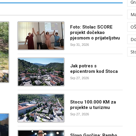
Gr
Ma
OŠ
Foto: Stolac SCORE
projekt dočekao
pjesmom o prijateljstvu
Do
Srp 31, 2026
St
Jak potres s
epicentrom kod Stoca
Srp 27, 2026
Stocu 100.000 KM za
projekte u turizmu
Srp 27, 2026
Slovo Gorčina: Rambo