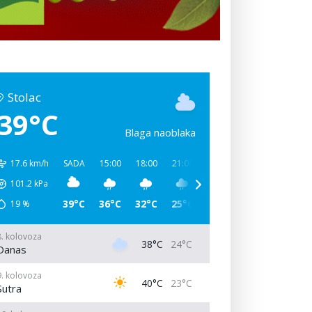
Stolac
39°C
Blaga naoblaka
17.6 km/h
SADA
15:00
18:00
21:00
00:00
03:00
06:00
101.2
kPa
39°C
36°C
32°C
25°C
24°C
23°C
29°C
19
%
8. kolovoza
38°C
24°C
Danas
9. kolovoza
40°C
23°C
Sutra