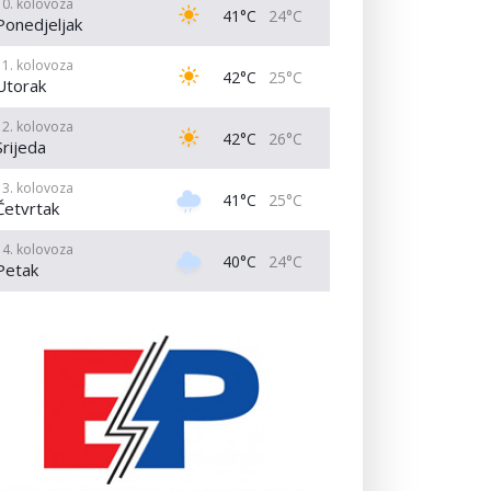
10. kolovoza
41°C
24°C
Ponedjeljak
11. kolovoza
42°C
25°C
Utorak
12. kolovoza
42°C
26°C
Srijeda
13. kolovoza
41°C
25°C
Četvrtak
14. kolovoza
40°C
24°C
Petak