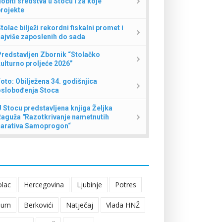
obiti sredstva u Stocu i za koje
rojekte
tolac bilježi rekordni fiskalni promet i
ajviše zaposlenih do sada
redstavljen Zbornik “Stolačko
ulturno proljeće 2026”
oto: Obilježena 34. godišnjica
oslobođenja Stoca
 Stocu predstavljena knjiga Željka
Raguža "Razotkrivanje nametnutih
narativa Samoprogon“
olac
Hercegovina
Ljubinje
Potres
eum
Berkovići
Natječaj
Vlada HNŽ