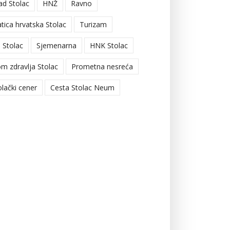
ad Stolac
HNŽ
Ravno
tica hrvatska Stolac
Turizam
 Stolac
Sjemenarna
HNK Stolac
m zdravlja Stolac
Prometna nesreća
olački cener
Cesta Stolac Neum