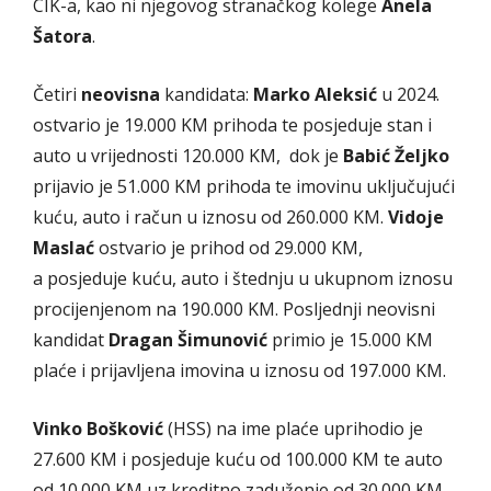
CIK-a, kao ni njegovog stranačkog kolege
Anela
Šatora
.
Četiri
neovisna
kandidata:
Marko Aleksić
u 2024.
ostvario je 19.000 KM prihoda te posjeduje stan i
auto u vrijednosti 120.000 KM, dok je
Babić Željko
prijavio je 51.000 KM prihoda te imovinu uključujući
kuću, auto i račun u iznosu od 260.000 KM.
Vidoje
Maslać
ostvario je prihod od 29.000 KM,
a posjeduje kuću, auto i štednju u ukupnom iznosu
procijenjenom na 190.000 KM. Posljednji neovisni
kandidat
Dragan Šimunović
primio je 15.000 KM
plaće i prijavljena imovina u iznosu od 197.000 KM.
Vinko Bošković
(HSS) na ime plaće uprihodio je
27.600 KM i posjeduje kuću od 100.000 KM te auto
od 10.000 KM uz kreditno zaduženje od 30.000 KM.