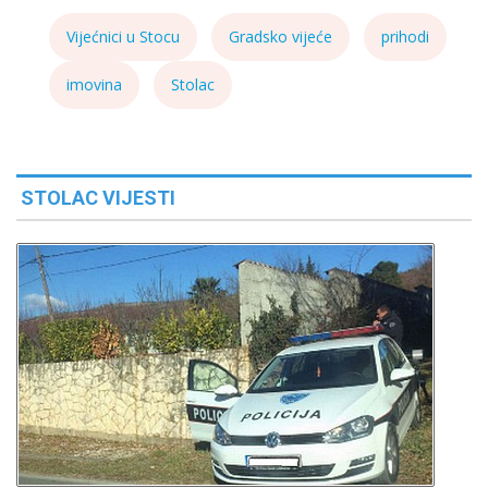
Vijećnici u Stocu
Gradsko vijeće
prihodi
imovina
Stolac
STOLAC VIJESTI