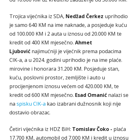
Trojica vijećnika iz SDA,
Nedžad Čerkez
uprihodio
je samo 640 KM na ime naknade, a posjeduje kuću
od 100.000 KM i 2 auta u iznosu od 20.000 KM te
kredit od 400 KM mjesečno.
Ahmet
Ljubović
najimućniji je vijećnik prema podacima
CIK-a, a u 2024. godini uprihodio je na ime plaće.
mirovine i honorara 31.200 KM. Posjeduje stan,
kuću, poslovni prostor, zemljište i auto u
procijenjenom iznosu većem od 420.000 KM, te
kredit od 600 KM mjesečno.
Esad Omanić
nalazi se
na
spisku CIK-a
kao izabrani dužnosnik koji nije
dostavio obrazac.
Četiri vijećnika iz HDZ BiH:
Tomislav Čoko -
plaća
17.700 KM, automobil od 7.000 KM i kredit u iznosu