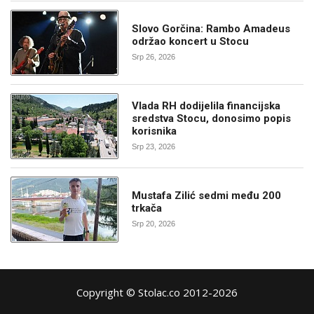
Slovo Gorčina: Rambo Amadeus
održao koncert u Stocu
Srp 26, 2026
Vlada RH dodijelila financijska
sredstva Stocu, donosimo popis
korisnika
Srp 23, 2026
Mustafa Zilić sedmi među 200
trkača
Srp 20, 2026
Copyright © Stolac.co 2012-2026