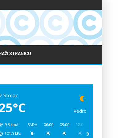
RAŽI STRANICU
Stolac
25°C
Vedro
9.3 km/h
SADA
06:00
09:00
12:00
15:00
18:00
21:00
101.5
kPa