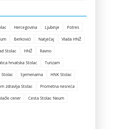
olac
Hercegovina
Ljubinje
Potres
eum
Berkovići
Natječaj
Vlada HNŽ
ad Stolac
HNŽ
Ravno
tica hrvatska Stolac
Turizam
 Stolac
Sjemenarna
HNK Stolac
m zdravlja Stolac
Prometna nesreća
olački cener
Cesta Stolac Neum