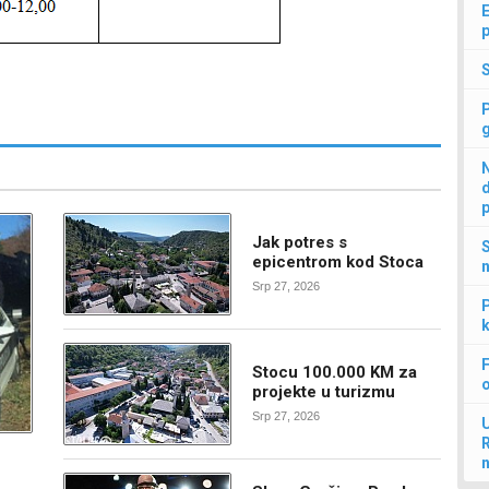
E
p
N
d
p
Jak potres s
S
epicentrom kod Stoca
n
Srp 27, 2026
P
k
F
Stocu 100.000 KM za
projekte u turizmu
Srp 27, 2026
U