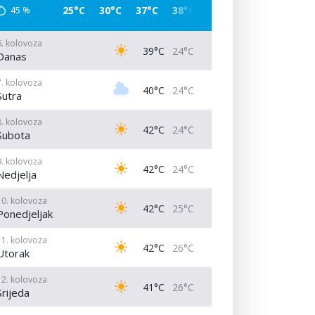
25°C
30°C
37°C
38°C
37°C
29°C
26°C
45
%
6. kolovoza
39°C
24°C
Danas
7. kolovoza
40°C
24°C
Sutra
8. kolovoza
42°C
24°C
Subota
9. kolovoza
42°C
24°C
Nedjelja
10. kolovoza
42°C
25°C
Ponedjeljak
11. kolovoza
42°C
26°C
Utorak
12. kolovoza
41°C
26°C
Srijeda