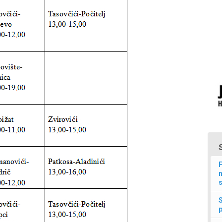
F
n
s
p