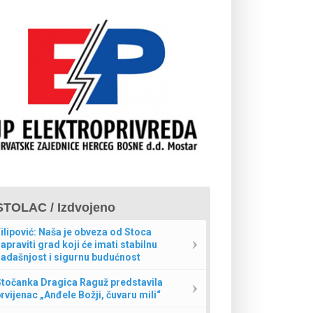
STOLAC / Izdvojeno
ilipović: Naša je obveza od Stoca
apraviti grad koji će imati stabilnu
adašnjost i sigurnu budućnost
Stočanka Dragica Raguž predstavila
rvijenac „Anđele Božji, čuvaru mili“