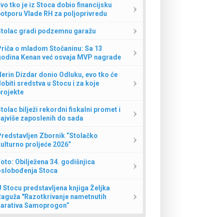
vo tko je iz Stoca dobio financijsku
otporu Vlade RH za poljoprivredu
Stolac gradi podzemnu garažu
Priča o mladom Stočaninu: Sa 13
godina Kenan već osvaja MVP nagrade
erin Dizdar donio Odluku, evo tko će
obiti sredstva u Stocu i za koje
rojekte
tolac bilježi rekordni fiskalni promet i
ajviše zaposlenih do sada
redstavljen Zbornik “Stolačko
ulturno proljeće 2026”
oto: Obilježena 34. godišnjica
oslobođenja Stoca
 Stocu predstavljena knjiga Željka
Raguža "Razotkrivanje nametnutih
narativa Samoprogon“