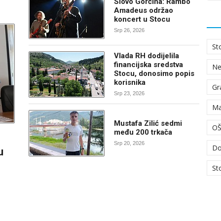
Slovo Gorčina: Rambo
Amadeus održao
koncert u Stocu
Srp 26, 2026
St
Vlada RH dodijelila
financijska sredstva
N
Stocu, donosimo popis
korisnika
Gr
Srp 23, 2026
Ma
Mustafa Zilić sedmi
OŠ
među 200 trkača
Srp 20, 2026
Do
u
St