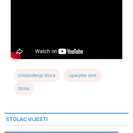
Oslobođenje Stoca
Lipanjske zore
Stolac
STOLAC VIJESTI