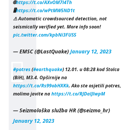
🌐
https://t.co/AXvOM7I4Th
🖥
https://t.co/wPtMW5ND1t
⚠ Automatic crowdsourced detection, not
seismically verified yet. More info soon!
pic.twitter.com/kpbNi3FUS5
— EMSC (@LastQuake)
January 12, 2023
#potres
(
#earthquake
) 12.01. u 08:28 kod Stolca
(BiH), M3.4. Opširnije na
https://t.co/Rs99obHXKk
. Ako ste osjetili potres,
molimo javite na
https://t.co/RJDaIJlwpM
— Seizmološka služba HR (@seizmo_hr)
January 12, 2023