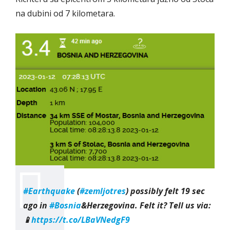
na dubini od 7 kilometara.
#Earthquake
(
#zemljotres
) possibly felt 19 sec
ago in
#Bosnia
&Herzegovina. Felt it? Tell us via:
📱
https://t.co/LBaVNedgF9