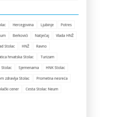
olac
Hercegovina
Ljubinje
Potres
eum
Berkovići
Natječaj
Vlada HNŽ
ad Stolac
HNŽ
Ravno
tica hrvatska Stolac
Turizam
 Stolac
Sjemenarna
HNK Stolac
m zdravlja Stolac
Prometna nesreća
olački cener
Cesta Stolac Neum