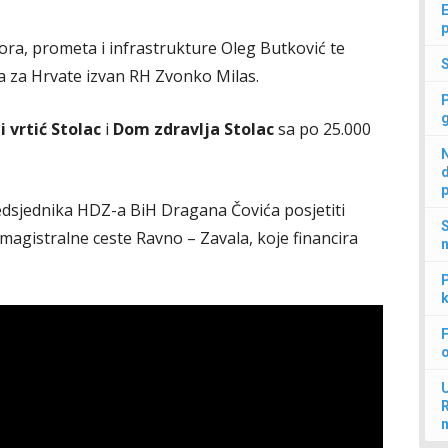
E
p
ora, prometa i infrastrukture Oleg Butković te
a za Hrvate izvan RH Zvonko Milas.
i vrtić Stolac
i
Dom zdravlja Stolac
sa po 25.000
N
d
p
edsjednika HDZ-a BiH Dragana Čovića posjetiti
S
 magistralne ceste Ravno – Zavala, koje financira
n
P
k
F
U