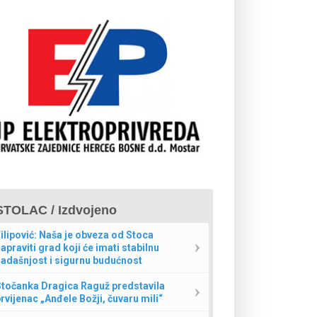
STOLAC / Izdvojeno
ilipović: Naša je obveza od Stoca
apraviti grad koji će imati stabilnu
adašnjost i sigurnu budućnost
Stočanka Dragica Raguž predstavila
rvijenac „Anđele Božji, čuvaru mili“