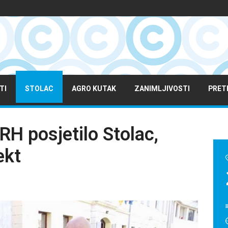
TI
STOLAC
AGRO KUTAK
ZANIMLJIVOSTI
PRET
RH posjetilo Stolac,
ekt