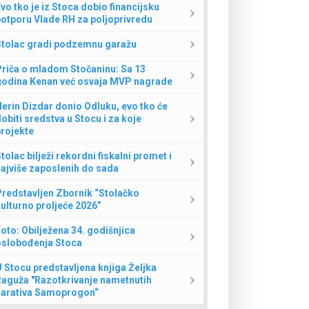
vo tko je iz Stoca dobio financijsku
otporu Vlade RH za poljoprivredu
Stolac gradi podzemnu garažu
Priča o mladom Stočaninu: Sa 13
godina Kenan već osvaja MVP nagrade
erin Dizdar donio Odluku, evo tko će
obiti sredstva u Stocu i za koje
rojekte
tolac bilježi rekordni fiskalni promet i
ajviše zaposlenih do sada
redstavljen Zbornik “Stolačko
ulturno proljeće 2026”
oto: Obilježena 34. godišnjica
oslobođenja Stoca
 Stocu predstavljena knjiga Željka
Raguža "Razotkrivanje nametnutih
narativa Samoprogon“