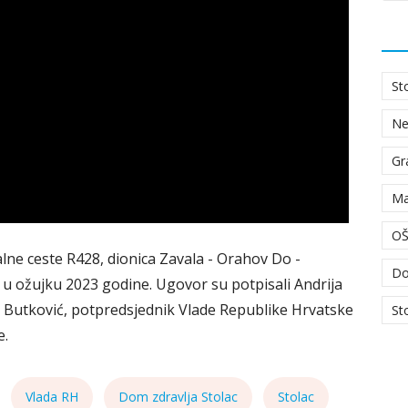
St
N
Gr
Ma
OŠ
lne ceste R428, dionica Zavala - Orahov Do -
Do
u ožujku 2023 godine. Ugovor su potpisali Andrija
g Butković, potpredsjednik Vlade Republike Hrvatske
St
e.
Vlada RH
Dom zdravlja Stolac
Stolac