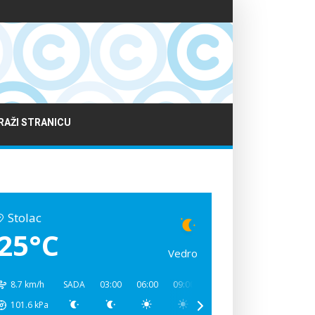
RAŽI STRANICU
Stolac
25°C
Vedro
8.7 km/h
SADA
03:00
06:00
09:00
12:00
15:00
18:00
101.6
kPa