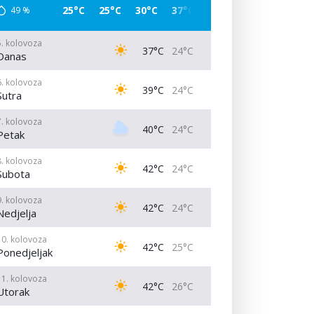
25°C
25°C
30°C
37°C
38°C
37°C
29°C
49
%
5. kolovoza
37°C
24°C
Danas
6. kolovoza
39°C
24°C
Sutra
7. kolovoza
40°C
24°C
Petak
8. kolovoza
42°C
24°C
Subota
9. kolovoza
42°C
24°C
Nedjelja
10. kolovoza
42°C
25°C
Ponedjeljak
11. kolovoza
42°C
26°C
Utorak