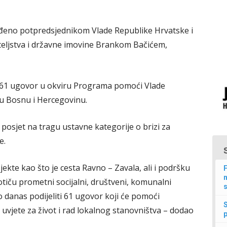
ođeno potpredsjednikom Vlade Republike Hrvatske i
eljstva i državne imovine Brankom Bačićem,
 61 ugovor u okviru Programa pomoći Vlade
u Bosnu i Hercegovinu.
i posjet na tragu ustavne kategorije o brizi za
e.
jekte kao što je cesta Ravno – Zavala, ali i podršku
F
n
tiču prometni socijalni, društveni, komunalni
s
o danas podijeliti 61 ugovor koji će pomoći
je uvjete za život i rad lokalnog stanovništva – dodao
p