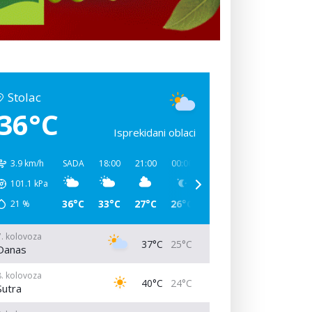
Stolac
36°C
Isprekidani oblaci
3.9 km/h
SADA
18:00
21:00
00:00
03:00
06:00
09:00
101.1
kPa
36°C
33°C
27°C
26°C
25°C
31°C
38°C
21
%
7. kolovoza
37°C
25°C
Danas
8. kolovoza
40°C
24°C
Sutra