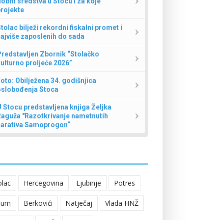
obiti sredstva u Stocu i za koje
rojekte
tolac bilježi rekordni fiskalni promet i
ajviše zaposlenih do sada
redstavljen Zbornik “Stolačko
ulturno proljeće 2026”
oto: Obilježena 34. godišnjica
oslobođenja Stoca
 Stocu predstavljena knjiga Željka
Raguža "Razotkrivanje nametnutih
narativa Samoprogon“
olac
Hercegovina
Ljubinje
Potres
eum
Berkovići
Natječaj
Vlada HNŽ