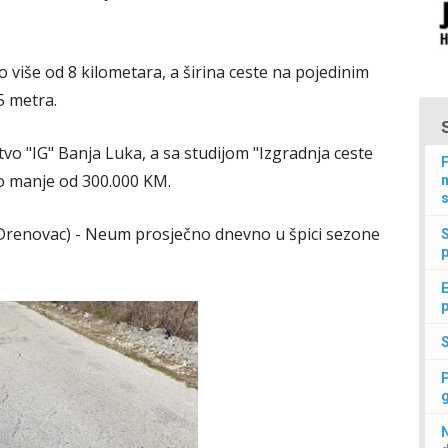
o više od 8 kilometara, a širina ceste na pojedinim
,5 metra.
stvo "IG" Banja Luka, a sa studijom "Izgradnja ceste
F
to manje od 300.000 KM.
n
s
(Drenovac) - Neum prosječno dnevno u špici sezone
p
E
p
N