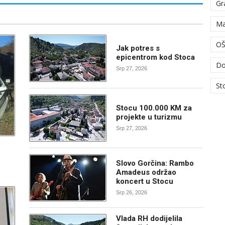
Gr
Ma
OŠ
Jak potres s
epicentrom kod Stoca
Do
Srp 27, 2026
St
Stocu 100.000 KM za
projekte u turizmu
Srp 27, 2026
Slovo Gorčina: Rambo
Amadeus održao
koncert u Stocu
Srp 26, 2026
Vlada RH dodijelila