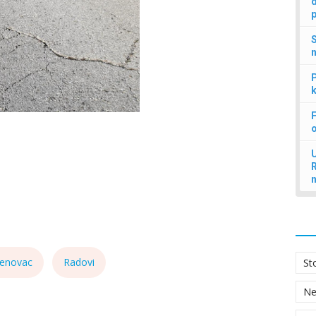
d
p
S
n
P
k
F
U
enovac
Radovi
St
N