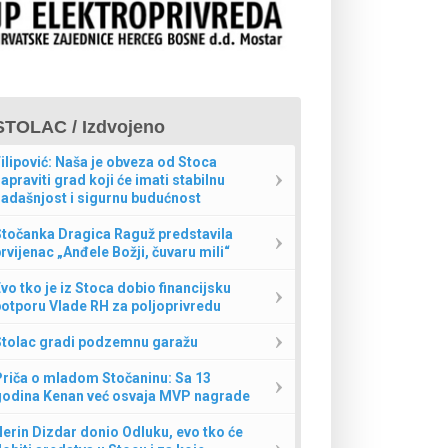
STOLAC / Izdvojeno
ilipović: Naša je obveza od Stoca
apraviti grad koji će imati stabilnu
adašnjost i sigurnu budućnost
Stočanka Dragica Raguž predstavila
rvijenac „Anđele Božji, čuvaru mili“
vo tko je iz Stoca dobio financijsku
otporu Vlade RH za poljoprivredu
Stolac gradi podzemnu garažu
Priča o mladom Stočaninu: Sa 13
godina Kenan već osvaja MVP nagrade
erin Dizdar donio Odluku, evo tko će