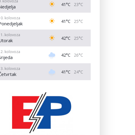
9. kolovoza
41°C
23°C
Nedjelja
10. kolovoza
41°C
25°C
Ponedjeljak
11. kolovoza
42°C
25°C
Utorak
12. kolovoza
42°C
26°C
Srijeda
13. kolovoza
41°C
24°C
Četvrtak