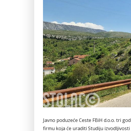
Javno poduzeće Ceste FBiH d.o.o. tri go
firmu koja će uraditi Studiju izvodljivos