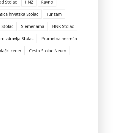
ad Stolac
HNŽ
Ravno
tica hrvatska Stolac
Turizam
 Stolac
Sjemenarna
HNK Stolac
m zdravlja Stolac
Prometna nesreća
olački cener
Cesta Stolac Neum