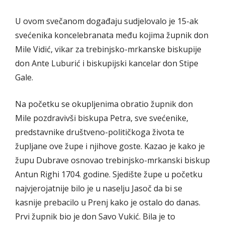
U ovom svečanom događaju sudjelovalo je 15-ak
svećenika koncelebranata među kojima župnik don
Mile Vidić, vikar za trebinjsko-mrkanske biskupije
don Ante Luburić i biskupijski kancelar don Stipe
Gale.
Na početku se okupljenima obratio župnik don
Mile pozdravivši biskupa Petra, sve svećenike,
predstavnike društveno-političkoga života te
župljane ove župe i njihove goste. Kazao je kako je
župu Dubrave osnovao trebinjsko-mrkanski biskup
Antun Righi 1704. godine. Sjedište župe u početku
najvjerojatnije bilo je u naselju Jasoč da bi se
kasnije prebacilo u Prenj kako je ostalo do danas.
Prvi župnik bio je don Savo Vukić. Bila je to