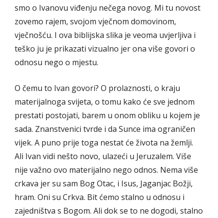
smo o Ivanovu viđenju nečega novog. Mi tu novost
zovemo rajem, svojom vječnom domovinom,
vječnošću. I ova biblijska slika je veoma uvjerljiva i
teško ju je prikazati vizualno jer ona više govori o
odnosu nego o mjestu.
O čemu to Ivan govori? O prolaznosti, o kraju
materijalnoga svijeta, o tomu kako će sve jednom
prestati postojati, barem u onom obliku u kojem je
sada. Znanstvenici tvrde i da Sunce ima ograničen
vijek. A puno prije toga nestat će života na žemlji.
Ali Ivan vidi nešto novo, ulazeći u Jeruzalem. Više
nije važno ovo materijalno nego odnos. Nema više
crkava jer su sam Bog Otac, i Isus, Jaganjac Božji,
hram. Oni su Crkva. Bit ćemo stalno u odnosu i
zajedništva s Bogom. Ali dok se to ne dogodi, stalno