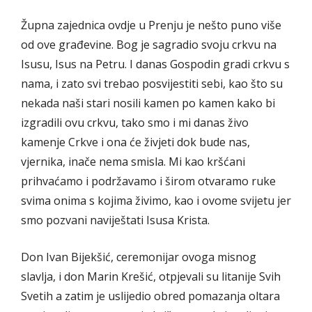
Župna zajednica ovdje u Prenju je nešto puno više
od ove građevine. Bog je sagradio svoju crkvu na
Isusu, Isus na Petru. I danas Gospodin gradi crkvu s
nama, i zato svi trebao posvijestiti sebi, kao što su
nekada naši stari nosili kamen po kamen kako bi
izgradili ovu crkvu, tako smo i mi danas živo
kamenje Crkve i ona će živjeti dok bude nas,
vjernika, inače nema smisla. Mi kao kršćani
prihvaćamo i podržavamo i širom otvaramo ruke
svima onima s kojima živimo, kao i ovome svijetu jer
smo pozvani naviještati Isusa Krista.
Don Ivan Bijekšić, ceremonijar ovoga misnog
slavlja, i don Marin Krešić, otpjevali su litanije Svih
Svetih a zatim je uslijedio obred pomazanja oltara