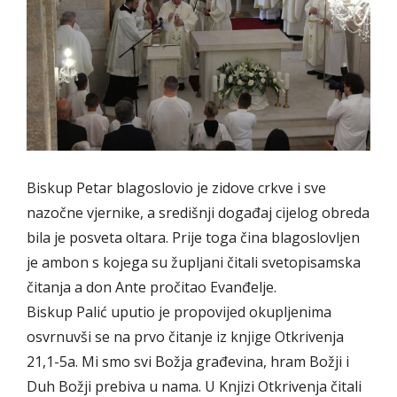
Biskup Petar blagoslovio je zidove crkve i sve
nazočne vjernike, a središnji događaj cijelog obreda
bila je posveta oltara. Prije toga čina blagoslovljen
je ambon s kojega su župljani čitali svetopisamska
čitanja a don Ante pročitao Evanđelje.
Biskup Palić uputio je propovijed okupljenima
osvrnuvši se na prvo čitanje iz knjige Otkrivenja
21,1-5a. Mi smo svi Božja građevina, hram Božji i
Duh Božji prebiva u nama. U Knjizi Otkrivenja čitali