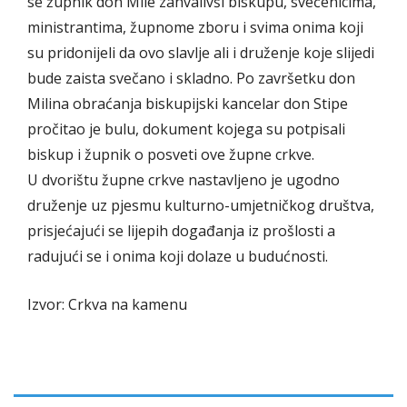
se župnik don Mile zahvalivši biskupu, svećenicima,
ministrantima, župnome zboru i svima onima koji
su pridonijeli da ovo slavlje ali i druženje koje slijedi
bude zaista svečano i skladno. Po završetku don
Milina obraćanja biskupijski kancelar don Stipe
pročitao je bulu, dokument kojega su potpisali
biskup i župnik o posveti ove župne crkve.
U dvorištu župne crkve nastavljeno je ugodno
druženje uz pjesmu kulturno-umjetničkog društva,
prisjećajući se lijepih događanja iz prošlosti a
radujući se i onima koji dolaze u budućnosti.
Izvor: Crkva na kamenu