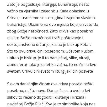
Zato je bogoslužje, liturgija, Euharistija, nešto
važno za vjernika i zajednicu. Kada dolazimo u
Crkvu, susrećemo se s drugima i zajedno slavimo
Euharistiju. Ulazimo na ovo mjesto koje je sveto tlo
zbog Božje nazočnosti. Zato crkva kao posebno
mjesto Božje nazočnosti traži poštovanje i
dostojanstveno držanje, kazao je biskup Petar.
Što to ovu crkvu čini posebnom, Očevom kućom,
upitao je biskup. Je li to namještaj, slike, vitraji,
atmosfera? Iako je estetika važna, to ne čini crkvu
svetom. Crkvu čini svetom liturgijski čin posvete.
S ovim današnjim činom ova crkva postaje nešto
posebno, nešto novo. Danas će se u ovoj crkvi
slikovito rečeno dogoditi i krštenje i krizma i
navještaj Božje Riječi. Sve je to simbolika koja nas