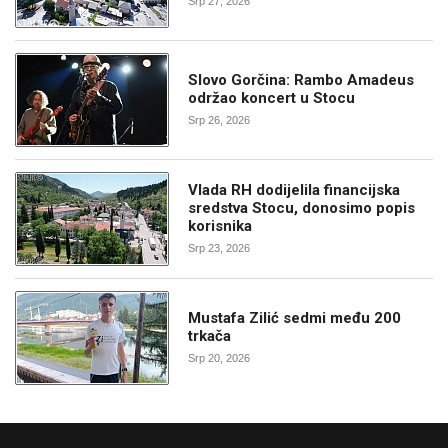
Srp 27, 2026
Slovo Gorčina: Rambo Amadeus
održao koncert u Stocu
Srp 26, 2026
Vlada RH dodijelila financijska
sredstva Stocu, donosimo popis
korisnika
Srp 23, 2026
Mustafa Zilić sedmi među 200
trkača
Srp 20, 2026