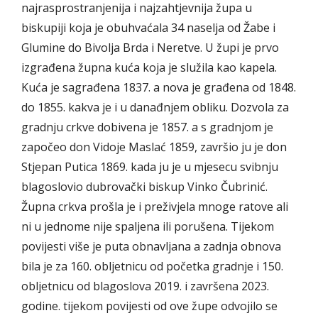
najrasprostranjenija i najzahtjevnija župa u
biskupiji koja je obuhvaćala 34 naselja od Žabe i
Glumine do Bivolja Brda i Neretve. U župi je prvo
izgrađena župna kuća koja je služila kao kapela.
Kuća je sagrađena 1837. a nova je građena od 1848.
do 1855. kakva je i u danađnjem obliku. Dozvola za
gradnju crkve dobivena je 1857. a s gradnjom je
započeo don Vidoje Maslać 1859, završio ju je don
Stjepan Putica 1869. kada ju je u mjesecu svibnju
blagoslovio dubrovački biskup Vinko Čubrinić.
Župna crkva prošla je i preživjela mnoge ratove ali
ni u jednome nije spaljena ili porušena. Tijekom
povijesti više je puta obnavljana a zadnja obnova
bila je za 160. obljetnicu od početka gradnje i 150.
obljetnicu od blagoslova 2019. i završena 2023.
godine. tijekom povijesti od ove župe odvojilo se