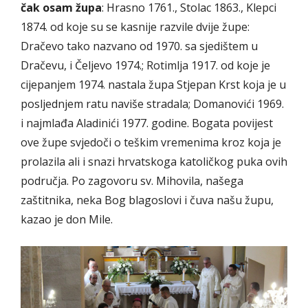
čak osam župa
: Hrasno 1761., Stolac 1863., Klepci
1874. od koje su se kasnije razvile dvije župe:
Dračevo tako nazvano od 1970. sa sjedištem u
Dračevu, i Čeljevo 1974.; Rotimlja 1917. od koje je
cijepanjem 1974. nastala župa Stjepan Krst koja je u
posljednjem ratu naviše stradala; Domanovići 1969.
i najmlađa Aladinići 1977. godine. Bogata povijest
ove župe svjedoči o teškim vremenima kroz koja je
prolazila ali i snazi hrvatskoga katoličkog puka ovih
područja. Po zagovoru sv. Mihovila, našega
zaštitnika, neka Bog blagoslovi i čuva našu župu,
kazao je don Mile.