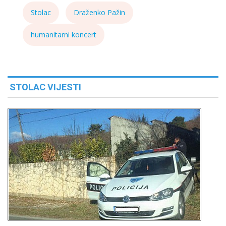
Stolac
Draženko Pažin
humanitarni koncert
STOLAC VIJESTI