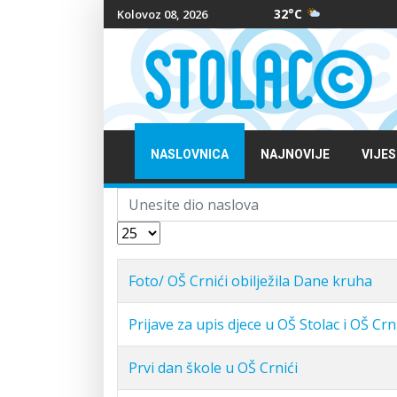
32°C
Kolovoz 08, 2026
NASLOVNICA
NAJNOVIJE
VIJES
Unesite dio naslova
Prikaz #
Foto/ OŠ Crnići obilježila Dane kruha
Prijave za upis djece u OŠ Stolac i OŠ Crn
Prvi dan škole u OŠ Crnići