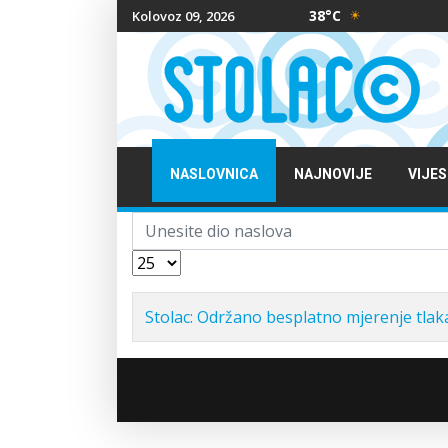
38°C
Kolovoz 09, 2026
NASLOVNICA
NAJNOVIJE
VIJES
Unesite dio naslova
Prikaz #
Stolac: Održano besplatno mjerenje tlaka