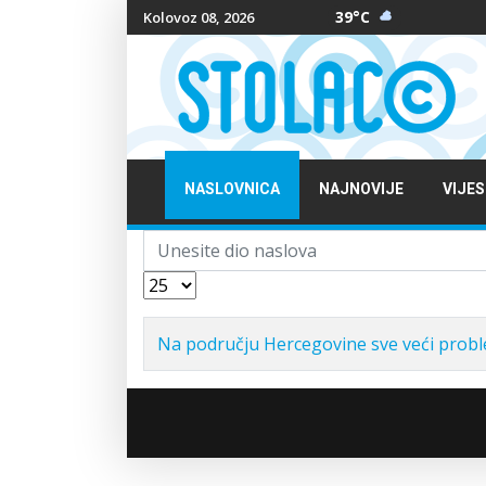
39°C
Kolovoz 08, 2026
NASLOVNICA
NAJNOVIJE
VIJES
Unesite dio naslova
Prikaz #
Na području Hercegovine sve veći probl