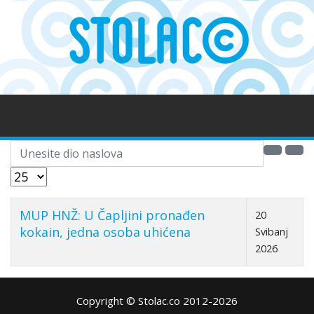
Unesite dio naslova
Prikaz #
MUP HNŽ: U Čapljini pronađen
20
kokain, jedna osoba uhićena
Svibanj
2026
Copyright © Stolac.co 2012-2026