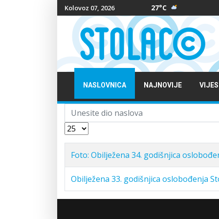
27°C
Kolovoz 07, 2026
NASLOVNICA
NAJNOVIJE
VIJES
Unesite dio naslova
Prikaz #
Foto: Obilježena 34. godišnjica oslobođe
Obilježena 33. godišnjica oslobođenja S