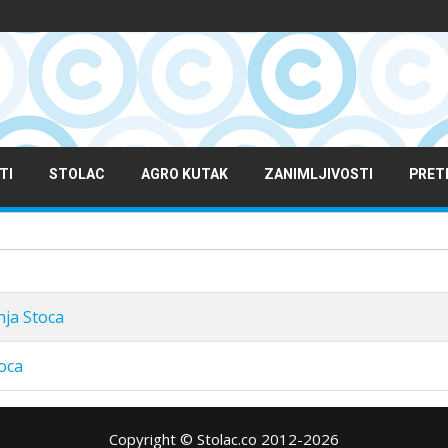
TI
STOLAC
AGRO KUTAK
ZANIMLJIVOSTI
PRET
nja Stoca
toca
Copyright © Stolac.co 2012-2026