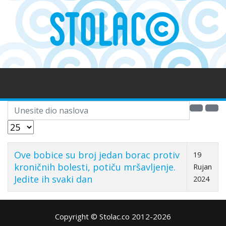
Unesite dio naslova
Prikaz #
Ove bobice su broj jedan borac protiv
19
kroničnih bolesti, potiču mršavljenje.
Rujan
Jedite ih svaki dan
2024
Copyright © Stolac.co 2012-2026