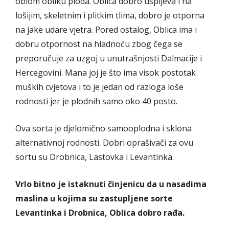
oblom obliku ploda. Oblica dobro uspijeva i na
lošijim, skeletnim i plitkim tlima, dobro je otporna
na jake udare vjetra. Pored ostalog, Oblica ima i
dobru otpornost na hladnoću zbog čega se
preporučuje za uzgoj u unutrašnjosti Dalmacije i
Hercegovini. Mana joj je što ima visok postotak
muških cvjetova i to je jedan od razloga loše
rodnosti jer je plodnih samo oko 40 posto.
Ova sorta je djelomično samooplodna i sklona
alternativnoj rodnosti. Dobri oprašivači za ovu
sortu su Drobnica, Lastovka i Levantinka.
Vrlo bitno je istaknuti činjenicu da u nasadima
maslina u kojima su zastupljene sorte
Levantinka i Drobnica, Oblica dobro rađa.