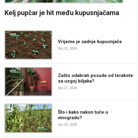
Kelj pupčar je hit među kupusnjačama
Vrijeme je sadnje kupusnjača
Srp 31, 2026
Zašto odabrati posude od terakote
za uzgoj biljaka?
Srp 27, 2026
Što i kako nakon tuče u
vinogradu?
Srp 25, 2026