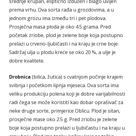
srednje krupan, eliptično izdužen i blago uvijen
prema vrhu. Ova sorta rađa u grozdovima, a u
jednom grozu ima između tri i pet plodova.
Prosječna masa ploda je oko 4.5 grama. Pred
početak zriobe, plod je zelene boje koja postupno
prelazi u crveno-ljubičasti i na kraju je crne boje.
Sadržaj ulja u plodu kreće se oko 20 %, a ulje je
dobre kvalitete.
Drobnica
(bilica, žutica) s cvatnjom počinje krajem
svibnja i početkom lipnja mjeseca. Ova sorta ima
veliku produkciju polena koji je dobre varijabilnosti
radi čega se može koristiti kao dobar oprašivač za
neke druge sorte, primjerice Oblicu. Plod je sitan,
prosječne mase oko 2.5 g. Pred zriobu je zelene
boje koja postupno prelazi u ljubičastu i na kraju u