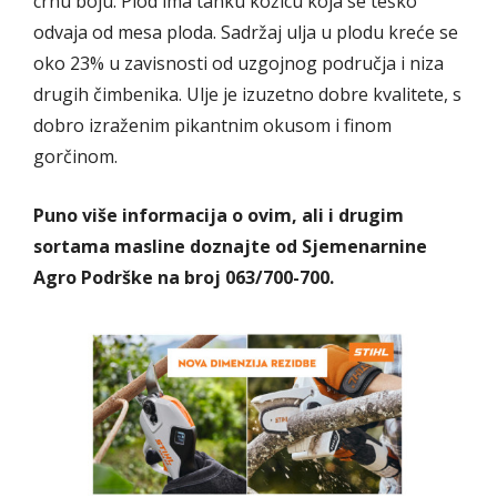
crnu boju. Plod ima tanku kožicu koja se teško
odvaja od mesa ploda. Sadržaj ulja u plodu kreće se
oko 23% u zavisnosti od uzgojnog područja i niza
drugih čimbenika. Ulje je izuzetno dobre kvalitete, s
dobro izraženim pikantnim okusom i finom
gorčinom.
Puno više informacija o ovim, ali i drugim
sortama masline doznajte od Sjemenarnine
Agro Podrške na broj 063/700-700.