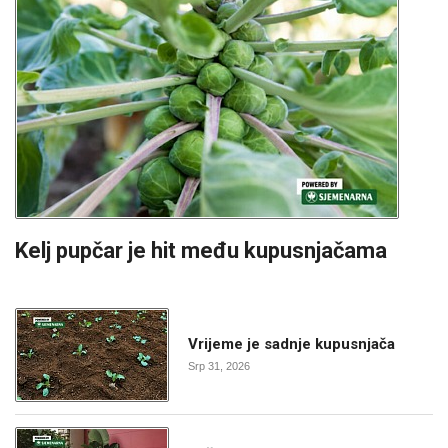
Kelj pupčar je hit među kupusnjačama
Vrijeme je sadnje kupusnjača
Srp 31, 2026