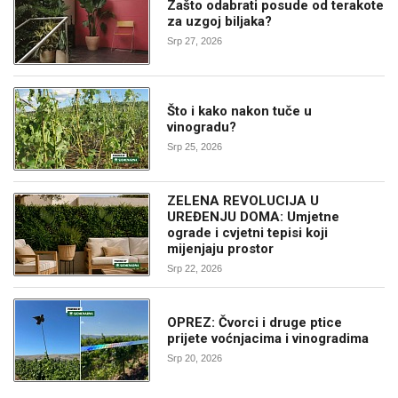
Zašto odabrati posude od terakote
za uzgoj biljaka?
Srp 27, 2026
Što i kako nakon tuče u
vinogradu?
Srp 25, 2026
ZELENA REVOLUCIJA U
UREĐENJU DOMA: Umjetne
ograde i cvjetni tepisi koji
mijenjaju prostor
Srp 22, 2026
OPREZ: Čvorci i druge ptice
prijete voćnjacima i vinogradima
Srp 20, 2026