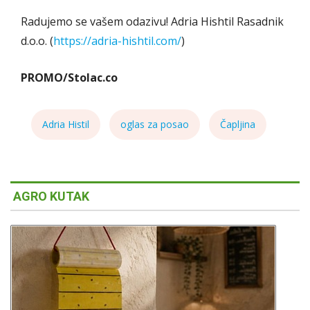
Radujemo se vašem odazivu! Adria Hishtil Rasadnik
d.o.o. (
https://adria-hishtil.com/
)
PROMO/Stolac.co
Adria Histil
oglas za posao
Čapljina
AGRO KUTAK