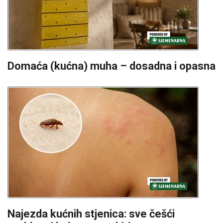
Domaća (kućna) muha – dosadna i opasna
Najezda kućnih stjenica: sve češći