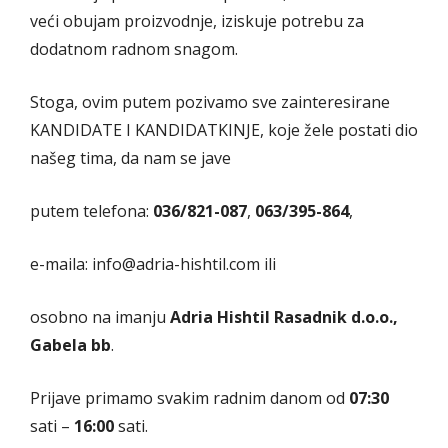
veći obujam proizvodnje, iziskuje potrebu za
dodatnom radnom snagom.
Stoga, ovim putem pozivamo sve zainteresirane
KANDIDATE I KANDIDATKINJE, koje žele postati dio
našeg tima, da nam se jave
putem telefona:
036/821-087
,
063/395-864
,
e-maila: info@adria-hishtil.com ili
osobno na imanju
Adria Hishtil Rasadnik d.o.o.,
Gabela bb
.
Prijave primamo svakim radnim danom od
07:30
sati –
16:00
sati.