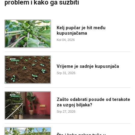
problem i kako ga suzbiti
Kelj pupčar je hit među
kupusnjačama
Kol 04, 2026
Vrijeme je sadnje kupusnjača
Srp 31, 2026
Zašto odabrati posude od terakote
za uzgoj biljaka?
Srp 27, 2026