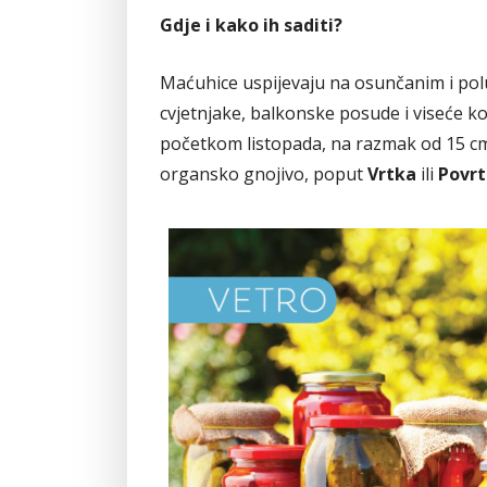
Gdje i kako ih saditi?
Maćuhice uspijevaju na osunčanim i polu
cvjetnjake, balkonske posude i viseće koš
početkom listopada, na razmak od 15 cm 
organsko gnojivo, poput
Vrtka
ili
Povr