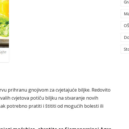
Gr
Ma
OŠ
Do
St
rvu prihranu gnojivom za cvjetajuće biljke. Redovito
cvalih cvjetova potiču biljku na stvaranje novih
k potrebno pratiti i štititi od mogućih bolesti ili