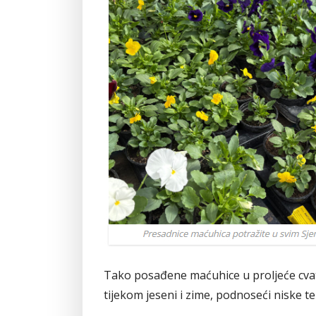
Tako posađene maćuhice u proljeće cvatu 
tijekom jeseni i zime, podnoseći niske 