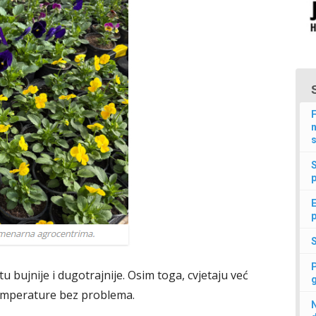
F
n
s
p
E
p
bujnije i dugotrajnije. Osim toga, cvjetaju već
temperature bez problema.
N