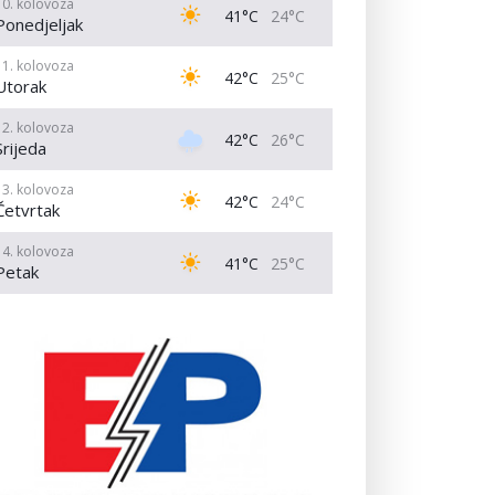
10. kolovoza
41°C
24°C
Ponedjeljak
11. kolovoza
42°C
25°C
Utorak
12. kolovoza
42°C
26°C
Srijeda
13. kolovoza
42°C
24°C
Četvrtak
14. kolovoza
41°C
25°C
Petak