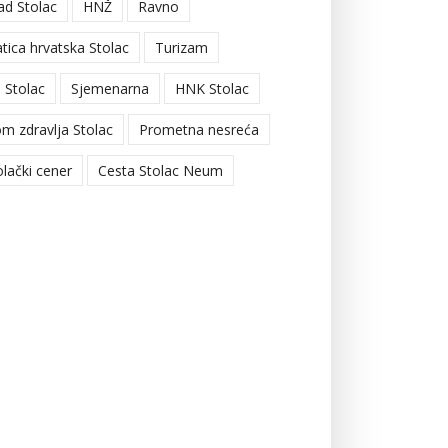
ad Stolac
HNŽ
Ravno
tica hrvatska Stolac
Turizam
 Stolac
Sjemenarna
HNK Stolac
m zdravlja Stolac
Prometna nesreća
olački cener
Cesta Stolac Neum