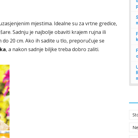
d
p
S
zasjenjenim mjestima. Idealne su za vrtne gredice,
n
are. Sadnju je najbolje obaviti krajem rujna ili
P
k
do 20 cm. Ako ih sadite u tlo, preporučuje se
tka
, a nakon sadnje biljke treba dobro zaliti.
F
U
St
N