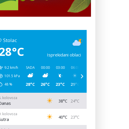
Stolac
28°C
Isprekidani oblaci
9.2 km/h
SADA
00:00
03:00
06:00
09:00
12:00
15:00
101.5
kPa
28°C
26°C
23°C
29°C
37°C
40°C
37°C
48
%
8. kolovoza
38°C
24°C
Danas
9. kolovoza
40°C
23°C
Sutra