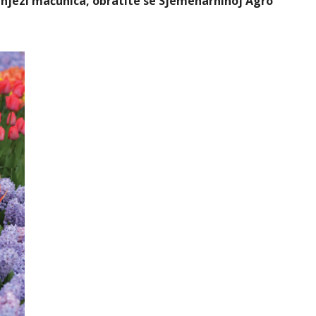
i njezi maćuhica, obratite se Sjemenarninoj Agro