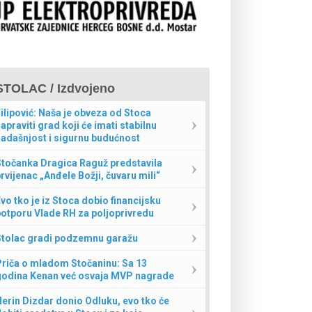
STOLAC / Izdvojeno
ilipović: Naša je obveza od Stoca
apraviti grad koji će imati stabilnu
adašnjost i sigurnu budućnost
Stočanka Dragica Raguž predstavila
rvijenac „Anđele Božji, čuvaru mili“
vo tko je iz Stoca dobio financijsku
otporu Vlade RH za poljoprivredu
Stolac gradi podzemnu garažu
Priča o mladom Stočaninu: Sa 13
godina Kenan već osvaja MVP nagrade
erin Dizdar donio Odluku, evo tko će