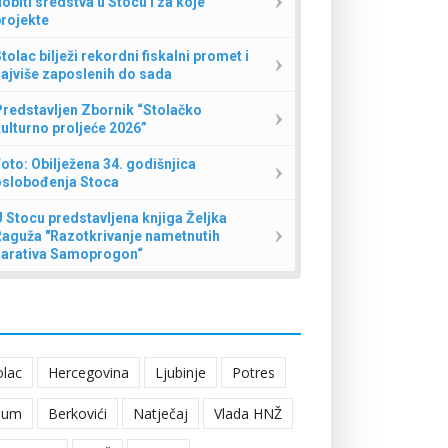
obiti sredstva u Stocu i za koje
rojekte
tolac bilježi rekordni fiskalni promet i
ajviše zaposlenih do sada
redstavljen Zbornik “Stolačko
ulturno proljeće 2026”
oto: Obilježena 34. godišnjica
oslobođenja Stoca
 Stocu predstavljena knjiga Željka
Raguža "Razotkrivanje nametnutih
narativa Samoprogon“
olac
Hercegovina
Ljubinje
Potres
eum
Berkovići
Natječaj
Vlada HNŽ