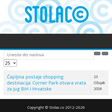
Unesite dio naslova
Prikaz #
Čapljina postaje shopping
23
destinacija: Corner Park otvara vrata
Ožujak
za jug BiH i Hrvatske
2026
Copyright © Stolac.co 2012-2026